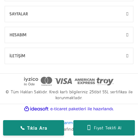
SAYFALAR
HESABIM
İLETİŞİM
© Tüm Hakları Saklıdır. Kredi kartı bilgileriniz 256bit SSL sertifikası ile
korunmaktadır.
ile
ideasoft
e-
hazırlandı.
ticaret
paketleri
Bu web sitesi,
WP.tc Web Tasarım Ajansı
ve
Hüseyin Yılmaz SEO
📞 Tıkla Ara
Fiyat Teklifi Al
Danışmanlığı
tarafından geliştirilmiştir.