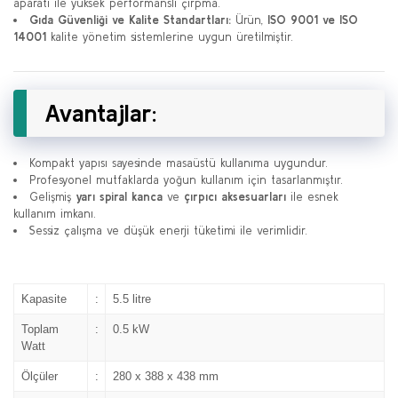
aparatı ile yüksek performanslı çırpma.
Gıda Güvenliği ve Kalite Standartları:
Ürün,
ISO 9001 ve ISO
14001
kalite yönetim sistemlerine uygun üretilmiştir.
Avantajlar:
Kompakt yapısı sayesinde masaüstü kullanıma uygundur.
Profesyonel mutfaklarda yoğun kullanım için tasarlanmıştır.
Gelişmiş
yarı spiral kanca
ve
çırpıcı aksesuarları
ile esnek
kullanım imkanı.
Sessiz çalışma ve düşük enerji tüketimi ile verimlidir.
Kapasite
:
5.5 litre
Toplam
:
0.5 kW
Watt
Ölçüler
:
280 x 388 x 438 mm