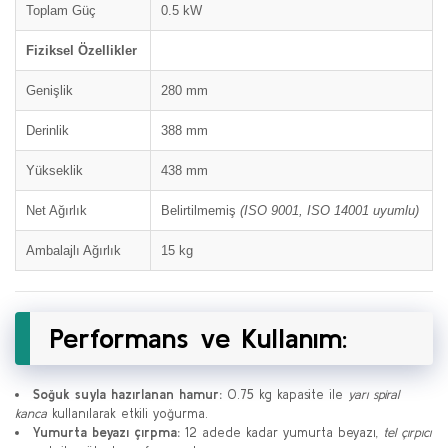
Toplam Güç
0.5 kW
Fiziksel Özellikler
Genişlik
280 mm
Derinlik
388 mm
Yükseklik
438 mm
Net Ağırlık
Belirtilmemiş
(ISO 9001, ISO 14001 uyumlu)
Ambalajlı Ağırlık
15 kg
Performans ve Kullanım:
Soğuk suyla hazırlanan hamur:
0.75 kg kapasite ile
yarı spiral
kanca
kullanılarak etkili yoğurma.
Yumurta beyazı çırpma:
12 adede kadar yumurta beyazı,
tel çırpıcı