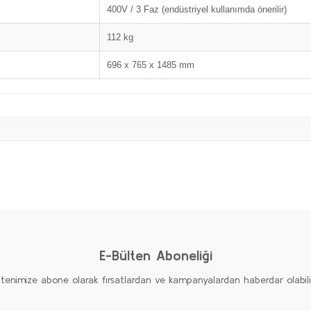
400V / 3 Faz (endüstriyel kullanımda önerilir)
112 kg
696 x 765 x 1485 mm
Bu ürüne ilk yorumu siz yapın!
Yorum Yaz
E-Bülten Aboneliği
ltenimize abone olarak fırsatlardan ve kampanyalardan haberdar olabilirs