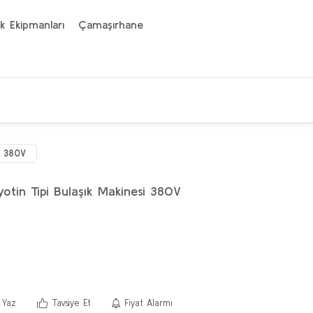
k Ekipmanları
Çamaşırhane
i 380V
tin Tipi Bulaşık Makinesi 380V
 Yaz
Tavsiye Et
Fiyat Alarmı