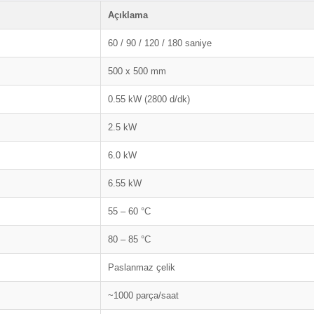
Açıklama
60 / 90 / 120 / 180 saniye
500 x 500 mm
0.55 kW (2800 d/dk)
2.5 kW
6.0 kW
6.55 kW
55 – 60 °C
80 – 85 °C
Paslanmaz çelik
~1000 parça/saat