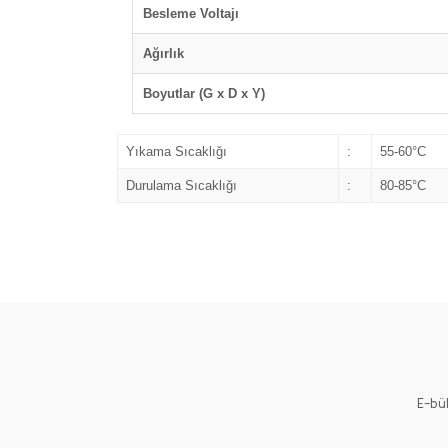
Besleme Voltajı
Ağırlık
Boyutlar (G x D x Y)
Yıkama Sıcaklığı
:
55-60°C
Durulama Sıcaklığı
:
80-85°C
E-bü