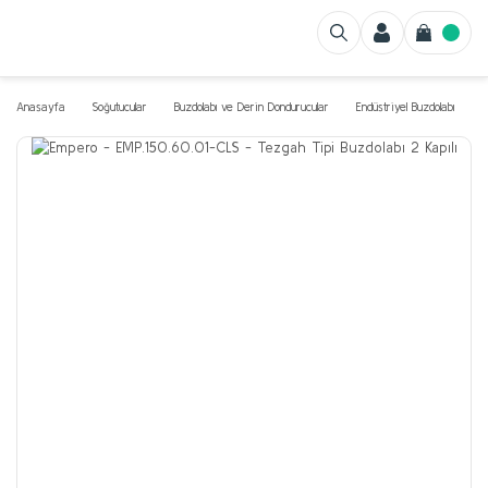
Anasayfa
Soğutucular
Buzdolabı ve Derin Dondurucular
Endüstriyel Buzdolabı
T