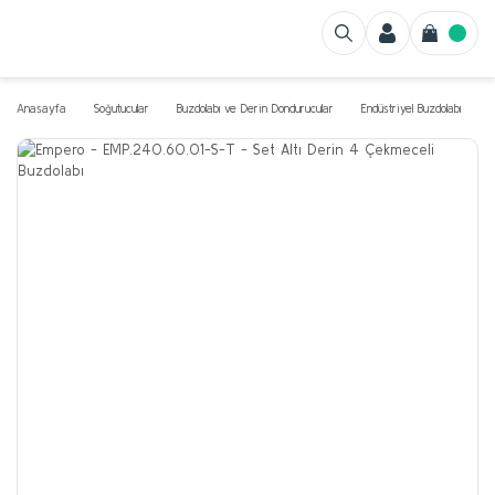
Anasayfa
Soğutucular
Buzdolabı ve Derin Dondurucular
Endüstriyel Buzdolabı
S