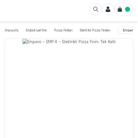
Anasayfa
Endüstriyel Fırın
Pizza Fırınları
Elektrikli Pizza Fırınları
Empero - 