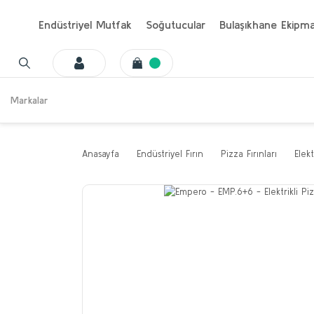
Endüstriyel Mutfak
Soğutucular
Bulaşıkhane Ekipma
Markalar
Anasayfa
Endüstriyel Fırın
Pizza Fırınları
Elekt