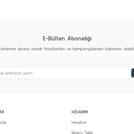
Bu ürüne ilk yorumu siz yapın!
Yorum Yaz
E-Bülten Aboneliği
ltenimize abone olarak fırsatlardan ve kampanyalardan haberdar olabilirs
AR
HESABIM
ızda
Hesabım
Sipariş Takip