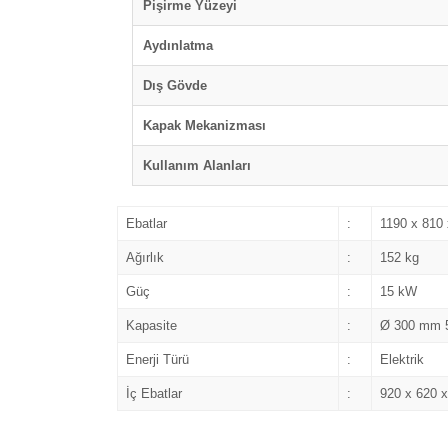
Pişirme Yüzeyi
Aydınlatma
Dış Gövde
Kapak Mekanizması
Kullanım Alanları
Ebatlar
:
1190 x 810
Ağırlık
:
152 kg
Güç
:
15 kW
Kapasite
:
Ø 300 mm 
Enerji Türü
:
Elektrik
İç Ebatlar
:
920 x 620 