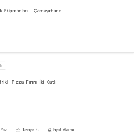
k Ekipmanları
Çamaşırhane
ı
li Pizza Fırını İki Katlı
 Yaz
Tavsiye Et
Fiyat Alarmı