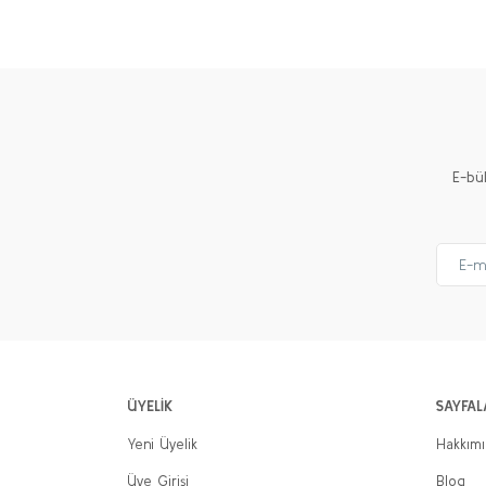
E-bü
ÜYELİK
SAYFAL
Yeni Üyelik
Hakkım
Üye Girişi
Blog