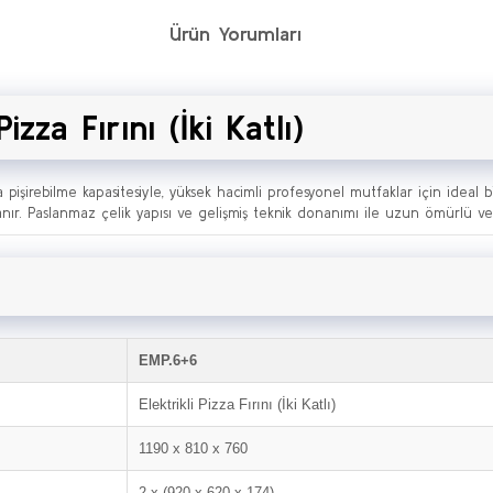
Ürün Yorumları
zza Fırını (İki Katlı)
irebilme kapasitesiyle, yüksek hacimli profesyonel mutfaklar için ideal bi
ğlanır. Paslanmaz çelik yapısı ve gelişmiş teknik donanımı ile uzun ömürlü ve 
EMP.6+6
Elektrikli Pizza Fırını (İki Katlı)
1190 x 810 x 760
2 x (920 x 620 x 174)