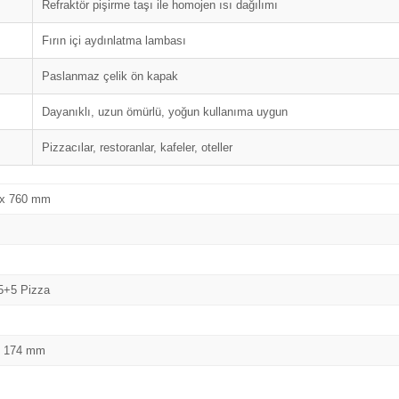
Refraktör pişirme taşı ile homojen ısı dağılımı
Fırın içi aydınlatma lambası
Paslanmaz çelik ön kapak
Dayanıklı, uzun ömürlü, yoğun kullanıma uygun
Pizzacılar, restoranlar, kafeler, oteller
 x 760 mm
5+5 Pizza
x 174 mm