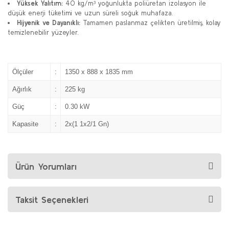
Yüksek Yalıtım:
40 kg/m³ yoğunlukta poliüretan izolasyon ile
düşük enerji tüketimi ve uzun süreli soğuk muhafaza.
Hijyenik ve Dayanıklı:
Tamamen paslanmaz çelikten üretilmiş, kolay
temizlenebilir yüzeyler.
Ölçüler
:
1350 x 888 x 1835 mm
Ağırlık
:
225 kg
Güç
:
0.30 kW
Kapasite
:
2x(1 1x2/1 Gn)
Ürün Yorumları
Taksit Seçenekleri