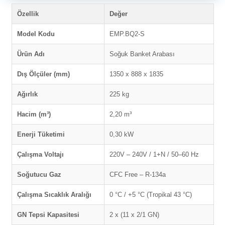
Özellik
Değer
Model Kodu
EMP.BQ2-S
Ürün Adı
Soğuk Banket Arabası
Dış Ölçüler (mm)
1350 x 888 x 1835
Ağırlık
225 kg
Hacim (m³)
2,20 m³
Enerji Tüketimi
0,30 kW
Çalışma Voltajı
220V – 240V / 1+N / 50–60 Hz
Soğutucu Gaz
CFC Free – R-134a
Çalışma Sıcaklık Aralığı
0 °C / +5 °C (Tropikal 43 °C)
GN Tepsi Kapasitesi
2 x (11 x 2/1 GN)