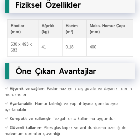
Fiziksel Özellikler
Ebatlar
Ağırlık
Hacim
Maks. Hamur Çapı
(mm)
(kg)
(m³)
(mm)
530 x 493 x
41
0.18
400
683
Öne Çıkan Avantajlar
✅
Hijyenik ve sağlam
: Paslanmaz çelik dış gövde ve dayanıklı derlin
merdaneler
✅
Ayarlanabilir
: Hamur kalınlığı ve çapı ihtiyaca göre kolayca
ayarlanabilir
✅
Kompakt ve kullanışlı
: Tezgah üstü kullanıma uygundur
✅
Güvenli kullanım
: Pleksiglas kapak ve acil durdurma özelliği ile
maksimum operatör güvenliği