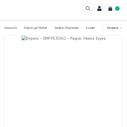
Anasayfa
Endüstriyel Mutfak
Yardımcı Ekipmanlar
Evyeler
Empero - EMP