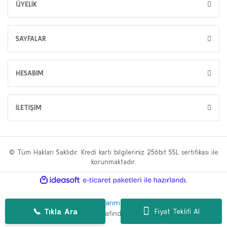
ÜYELİK
SAYFALAR
HESABIM
İLETİŞİM
© Tüm Hakları Saklıdır. Kredi kartı bilgileriniz 256bit SSL sertifikası ile
korunmaktadır.
ile
ideasoft
e-
hazırlandı.
ticaret
paketleri
Bu web sitesi,
WP.tc Web Tasarım Ajansı
ve
Hüseyin Yılmaz SEO
📞 Tıkla Ara
Fiyat Teklifi Al
Danışmanlığı
tarafından geliştirilmiştir.