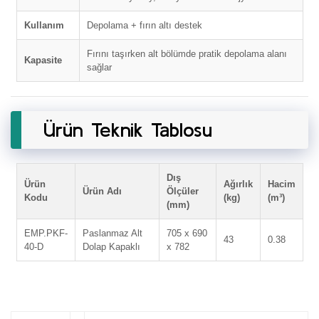
Kullanım
Depolama + fırın altı destek
Fırını taşırken alt bölümde pratik depolama alanı
Kapasite
sağlar
Ürün Teknik Tablosu
Dış
Ürün
Ağırlık
Hacim
Ürün Adı
Ölçüler
Kodu
(kg)
(m³)
(mm)
EMP.PKF-
Paslanmaz Alt
705 x 690
43
0.38
40-D
Dolap Kapaklı
x 782