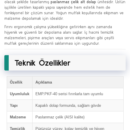
olacak şekilde tasarlanmış
paslanmaz çelik alt dolap
ünitesidir. Üstün
işçilikle üretilen kapaklı yapısı sayesinde hem estetik hem de
fonksiyonel bir çözüm sunar. Yoğun mutfak koşullarında ekipman ve
malzeme depolamak için idealdir.
Fırını ergonomik çalışma yüksekliğine getirirken aynı zamanda
hijyenik ve güvenli bir depolama alanı sağlar. İç hacmi temizlik
malzemeleri, pişirme araçları veya servis ekipmanları gibi çeşitli
mutfak gereçlerinin düzenli saklanması için uygundur.
Teknik Özellikler
Özellik
Açıklama
Uyumluluk
EMP.PKF-40 serisi fırınlarla tam uyumlu
Yapı
Kapaklı dolap formunda, sağlam gövde
Malzeme
Paslanmaz çelik (AISI kalite)
Temizlik
Pürüzsüz yüzey, kolay temizlik ve hijyen