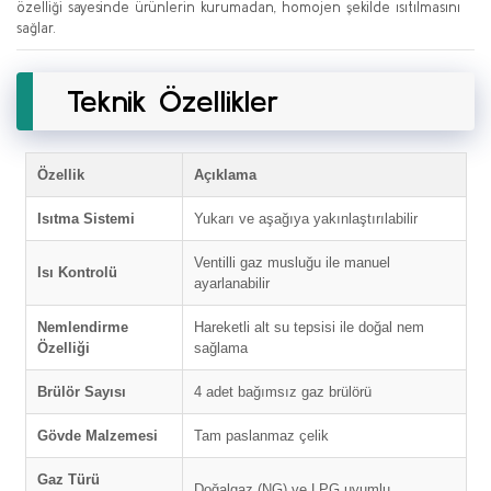
özelliği sayesinde ürünlerin kurumadan, homojen şekilde ısıtılmasını
sağlar.
Teknik Özellikler
Özellik
Açıklama
Isıtma Sistemi
Yukarı ve aşağıya yakınlaştırılabilir
Ventilli gaz musluğu ile manuel
Isı Kontrolü
ayarlanabilir
Nemlendirme
Hareketli alt su tepsisi ile doğal nem
Özelliği
sağlama
Brülör Sayısı
4 adet bağımsız gaz brülörü
Gövde Malzemesi
Tam paslanmaz çelik
Gaz Türü
Doğalgaz (NG) ve LPG uyumlu