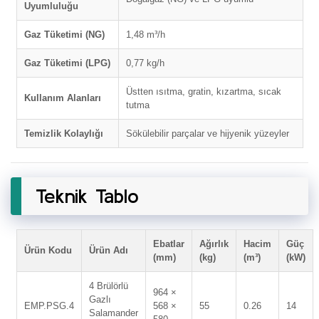
Uyumluluğu
Gaz Tüketimi (NG)
1,48 m³/h
Gaz Tüketimi (LPG)
0,77 kg/h
Üstten ısıtma, gratin, kızartma, sıcak
Kullanım Alanları
tutma
Temizlik Kolaylığı
Sökülebilir parçalar ve hijyenik yüzeyler
Teknik Tablo
Ebatlar
Ağırlık
Hacim
Güç
Ürün Kodu
Ürün Adı
(mm)
(kg)
(m³)
(kW)
4 Brülörlü
964 ×
Gazlı
EMP.PSG.4
568 ×
55
0.26
14
Salamander