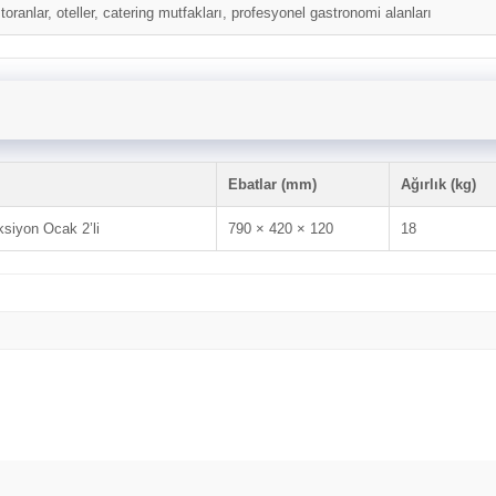
toranlar, oteller, catering mutfakları, profesyonel gastronomi alanları
Ebatlar (mm)
Ağırlık (kg)
ksiyon Ocak 2’li
790 × 420 × 120
18
Bu ürüne ilk yorumu siz yapın!
Yorum Yaz