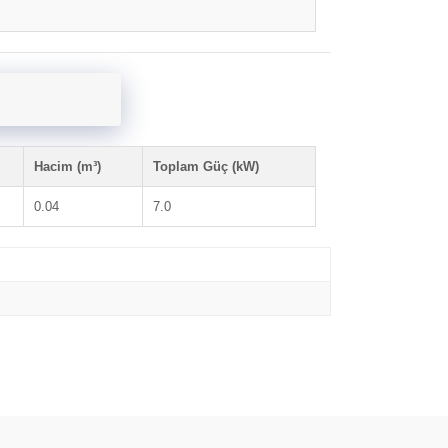
Hacim (m³)
Toplam Güç (kW)
0.04
7.0