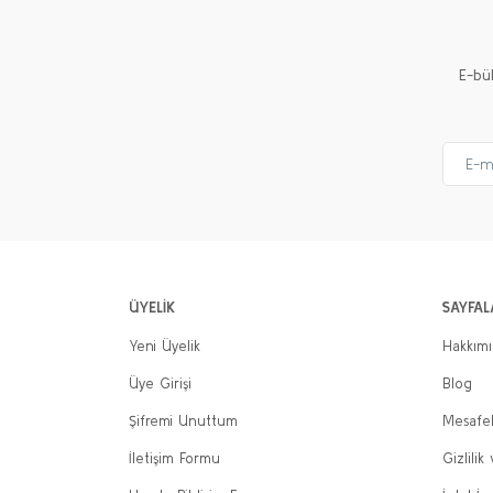
E-bü
ÜYELİK
SAYFAL
Yeni Üyelik
Hakkım
Üye Girişi
Blog
Şifremi Unuttum
Mesafel
İletişim Formu
Gizlilik