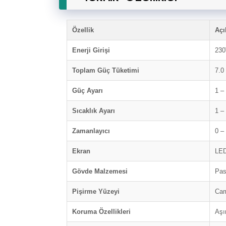
Özellik
Açı
Enerji Girişi
230
Toplam Güç Tüketimi
7.0
Güç Ayarı
1 –
Sıcaklık Ayarı
1 –
Zamanlayıcı
0 –
Ekran
LED
Gövde Malzemesi
Pas
Pişirme Yüzeyi
Cam
Koruma Özellikleri
Aşı