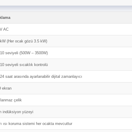
klama
V AC
 kW (Her ocak gözü 3.5 kW)
 10 seviyeli (500W – 3500W)
 10 seviyeli sıcaklık kontrolü
 24 saat arasında ayarlanabilir dijital zamanlayıcı
 ekran
lanmaz çelik
 indüksiyon yüzeyi
rı ısı koruma sistemi her ocakta mevcuttur