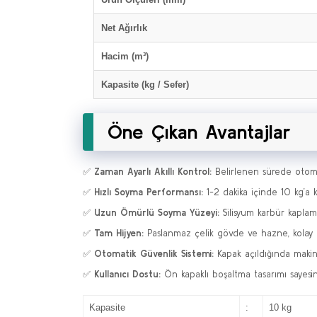
Net Ağırlık
Hacim (m³)
Kapasite (kg / Sefer)
Öne Çıkan Avantajlar
✅
Zaman Ayarlı Akıllı Kontrol:
Belirlenen sürede otomat
✅
Hızlı Soyma Performansı:
1-2 dakika içinde 10 kg’a 
✅
Uzun Ömürlü Soyma Yüzeyi:
Silisyum karbür kaplama
✅
Tam Hijyen:
Paslanmaz çelik gövde ve hazne, kolay t
✅
Otomatik Güvenlik Sistemi:
Kapak açıldığında makin
✅
Kullanıcı Dostu:
Ön kapaklı boşaltma tasarımı sayesin
Kapasite
:
10 kg