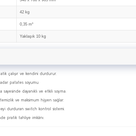
42 kg
0,35 m³
Yaklaşık 10 kg
ik çalışır ve kendini durdurur.
kadar patates soyumu.
 sayesinde dayanıklı ve etkili soyma.
emizlik ve maksimum hijyen sağlar.
eyi durduran switch kontrol sistemi.
de pratik tahliye imkânı.