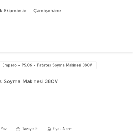
k Ekipmanları
Çamaşırhane
Empero - PS.06 - Patates Soyma Makinesi 380V
es Soyma Makinesi 380V
 Yaz
Tavsiye Et
Fiyat Alarmı