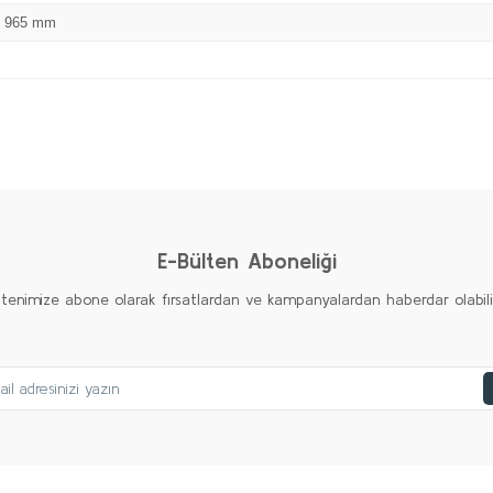
x 965 mm
Bu ürüne ilk yorumu siz yapın!
Yorum Yaz
E-Bülten Aboneliği
ltenimize abone olarak fırsatlardan ve kampanyalardan haberdar olabilirs