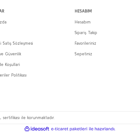
AR
HESABIM
ızda
Hesabım
Sipariş Takip
i Satış Sözleşmesi
Favorileriniz
 ve Güvenlik
Sepetiniz
de Koşullari
eriler Politikası
L sertifikası ile korunmaktadır.
ile
ideasoft
e-
hazırlandı.
ticaret