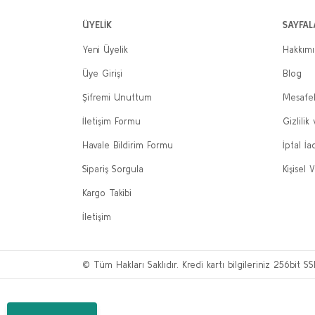
ÜYELİK
SAYFAL
Yeni Üyelik
Hakkım
Üye Girişi
Blog
Şifremi Unuttum
Mesafel
İletişim Formu
Gizlilik
Havale Bildirim Formu
İptal İa
Sipariş Sorgula
Kişisel V
Kargo Takibi
İletişim
© Tüm Hakları Saklıdır. Kredi kartı bilgileriniz 256bit SS