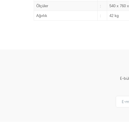
Ölçüler
:
540 x 760 
Ağırlık
:
42 kg
E-bü