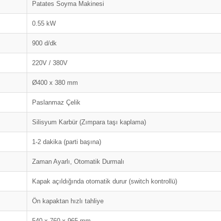
Patates Soyma Makinesi
0.55 kW
900 d/dk
220V / 380V
Ø400 x 380 mm
Paslanmaz Çelik
Silisyum Karbür (Zımpara taşı kaplama)
1-2 dakika (parti başına)
Zaman Ayarlı, Otomatik Durmalı
Kapak açıldığında otomatik durur (switch kontrollü)
Ön kapaktan hızlı tahliye
540 x 760 x 965 mm