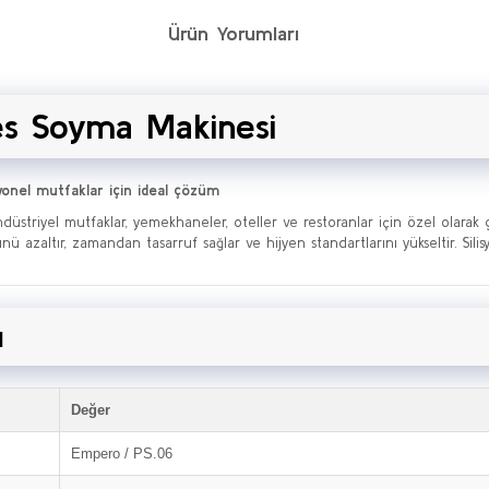
Ürün Yorumları
es Soyma Makinesi
syonel mutfaklar için ideal çözüm
ndüstriyel mutfaklar, yemekhaneler, oteller ve restoranlar için özel olarak ge
 azaltır, zamandan tasarruf sağlar ve hijyen standartlarını yükseltir. Silis
u
Değer
Empero / PS.06