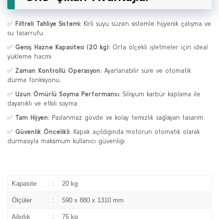
✅
Filtreli Tahliye Sistemi:
Kirli suyu süzen sistemle hijyenik çalışma ve
su tasarrufu.
✅
Geniş Hazne Kapasitesi (20 kg):
Orta ölçekli işletmeler için ideal
yükleme hacmi.
✅
Zaman Kontrollü Operasyon:
Ayarlanabilir süre ve otomatik
durma fonksiyonu.
✅
Uzun Ömürlü Soyma Performansı:
Silisyum karbür kaplama ile
dayanıklı ve etkili soyma.
✅
Tam Hijyen:
Paslanmaz gövde ve kolay temizlik sağlayan tasarım.
✅
Güvenlik Öncelikli:
Kapak açıldığında motorun otomatik olarak
durmasıyla maksimum kullanıcı güvenliği.
Kapasite
:
20 kg
Ölçüler
:
590 x 880 x 1310 mm
Ağırlık
:
75 kg