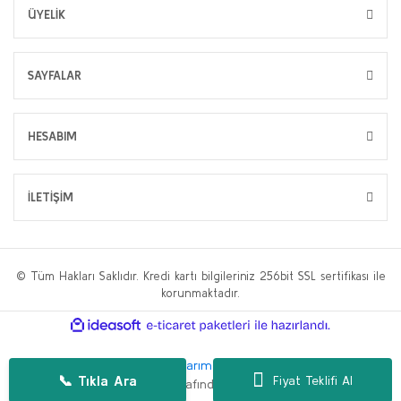
ÜYELİK
SAYFALAR
HESABIM
İLETİŞİM
© Tüm Hakları Saklıdır. Kredi kartı bilgileriniz 256bit SSL sertifikası ile
korunmaktadır.
ile
ideasoft
e-
hazırlandı.
ticaret
paketleri
Bu web sitesi,
WP.tc Web Tasarım Ajansı
ve
Hüseyin Yılmaz SEO
📞 Tıkla Ara
Fiyat Teklifi Al
Danışmanlığı
tarafından geliştirilmiştir.