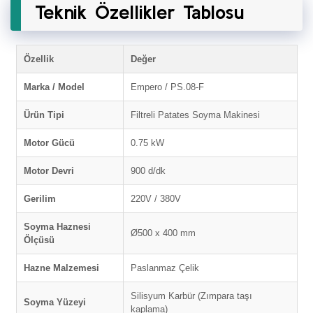
Teknik Özellikler Tablosu
Özellik
Değer
Marka / Model
Empero / PS.08-F
Ürün Tipi
Filtreli Patates Soyma Makinesi
Motor Gücü
0.75 kW
Motor Devri
900 d/dk
Gerilim
220V / 380V
Soyma Haznesi
Ø500 x 400 mm
Ölçüsü
Hazne Malzemesi
Paslanmaz Çelik
Silisyum Karbür (Zımpara taşı
Soyma Yüzeyi
kaplama)