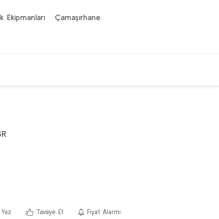
k Ekipmanları
Çamaşırhane
GR
 Yaz
Tavsiye Et
Fiyat Alarmı