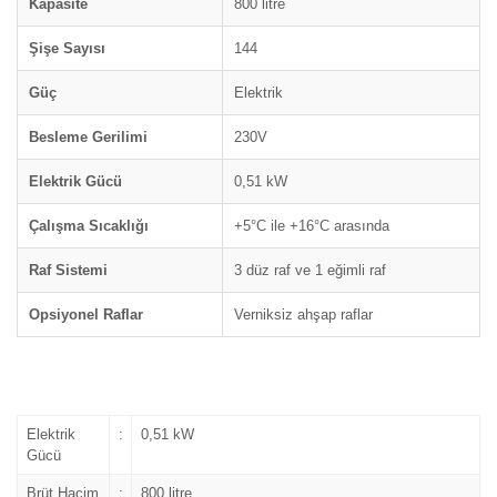
Kapasite
800 litre
Şişe Sayısı
144
Güç
Elektrik
Besleme Gerilimi
230V
Elektrik Gücü
0,51 kW
Çalışma Sıcaklığı
+5°C ile +16°C arasında
Raf Sistemi
3 düz raf ve 1 eğimli raf
Opsiyonel Raflar
Verniksiz ahşap raflar
Elektrik
:
0,51 kW
Gücü
Brüt Hacim
:
800 litre