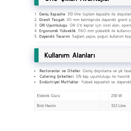
Geniş Kapasite
: 313 litre toplam kapasite ile depolama
Granit Tezgah
: 30 mm kalınlığında dayanıklı granit 
GN Uyumluluğu
: GN 1/6 kaplar için özel alan, operas
Ergonomik Yükseklik
: 1140 mm yükseklik ile kullanıcı
Dayanıklı Tasarım
: Sağlam yapısı, yoğun kullanım ko
Kullanım Alanları
Restoranlar ve Oteller
: Geniş depolama ve şık tasar
Catering Şirketleri
: GN kap uyumluluğu ile hazırlık s
Endüstriyel Mutfaklar
: Yüksek kapasiteli ve dayanık
Elektrik Gücü
:
230 W
Brüt Hacim
:
313 Litre