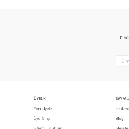
E-bü
ÜYELİK
SAYFAL
Yeni Üyelik
Hakkım
Üye Girişi
Blog
Şifremi Unuttum
Mesafel