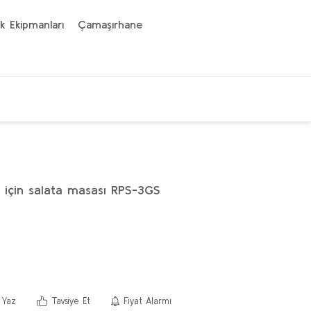
k Ekipmanları
Çamaşırhane
r için salata masası RPS-3GS
 Yaz
Tavsiye Et
Fiyat Alarmı