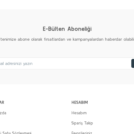
Yorum Yaz
E-Bülten Aboneliği
ltenimize abone olarak fırsatlardan ve kampanyalardan haberdar olabilirs
AR
HESABIM
ızda
Hesabım
Sipariş Takip
i Satış Sözleşmesi
Favorileriniz