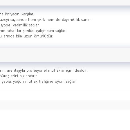
 ihtiyacını karşılar.
yüzeyi sayesinde hem şıklık hem de dayanıklılık sunar.
yonel verimlilik sağlar.
nın rahat bir şekilde çalışmasını sağlar.
şullarında bile uzun ömürlüdür.
ım avantajıyla profesyonel mutfaklar için idealdir.
üreçlerini hızlandırır.
lı yapısı, yoğun mutfak trafiğine uyum sağlar.
Bu ürüne ilk yorumu siz yapın!