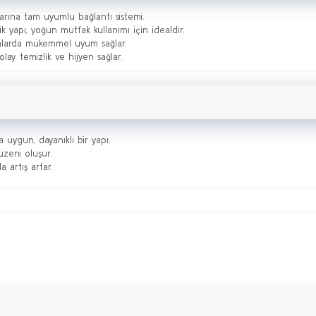
rına tam uyumlu bağlantı sistemi.
 yapı, yoğun mutfak kullanımı için idealdir.
rçalarda mükemmel uyum sağlar.
ay temizlik ve hijyen sağlar.
uygun, dayanıklı bir yapı.
üzeni oluşur.
 artış artar.
Bu ürüne ilk yorumu siz yapın!
Yorum Yaz