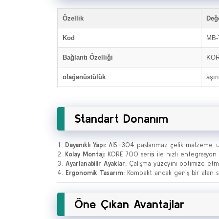
Özellik
Değ
Kod
MB-
Bağlantı Özelliği
KORE
olağanüstülük
aşır
Standart Donanım
Dayanıklı Yapı:
AISI-304 paslanmaz çelik malzeme, uz
Kolay Montaj:
KORE 700 serisi ile hızlı entegrasyon s
Ayarlanabilir Ayaklar:
Çalışma yüzeyini optimize etmek
Ergonomik Tasarım:
Kompakt ancak geniş bir alan s
Öne Çıkan Avantajlar