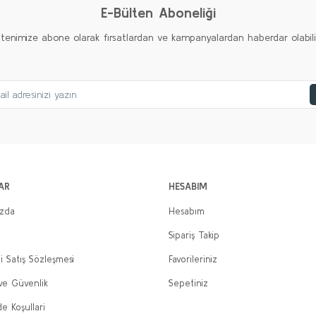
E-Bülten Aboneliği
ltenimize abone olarak fırsatlardan ve kampanyalardan haberdar olabilirs
AR
HESABIM
ızda
Hesabım
Sipariş Takip
i Satış Sözleşmesi
Favorileriniz
 ve Güvenlik
Sepetiniz
de Koşullari