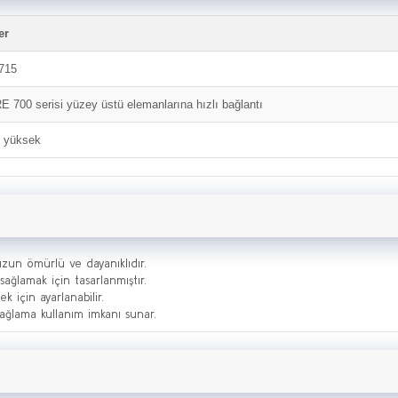
er
715
 700 serisi yüzey üstü elemanlarına hızlı bağlantı
ı yüksek
un ömürlü ve dayanıklıdır.
ağlamak için tasarlanmıştır.
 için ayarlanabilir.
ağlama kullanım imkanı sunar.