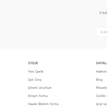
E-bü
ÜYELİK
SAYFAL
Yeni Üyelik
Hakkım
Üye Girişi
Blog
Şifremi Unuttum
Mesafel
İletişim Formu
Gizlilik
Havale Bildirim Formu
İptal İa