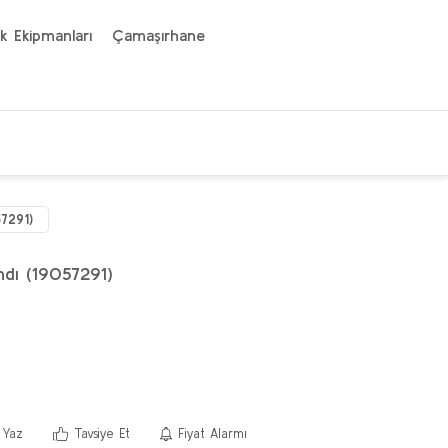
k Ekipmanları
Çamaşırhane
57291)
ndı (19057291)
 Yaz
Tavsiye Et
Fiyat Alarmı