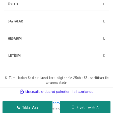
ÜYELİK
SAYFALAR
HESABIM
İLETİŞİM
© Tüm Hakları Saklıdır. Kredi kartı bilgileriniz 256bit SSL sertifikası ile
korunmaktadır.
ile
ideasoft
e-
hazırlandı.
ticaret
paketleri
Bu web sitesi,
WP.tc Web Tasarım Ajansı
ve
Hüseyin Yılmaz SEO
📞 Tıkla Ara
Fiyat Teklifi Al
Danışmanlığı
tarafından geliştirilmiştir.