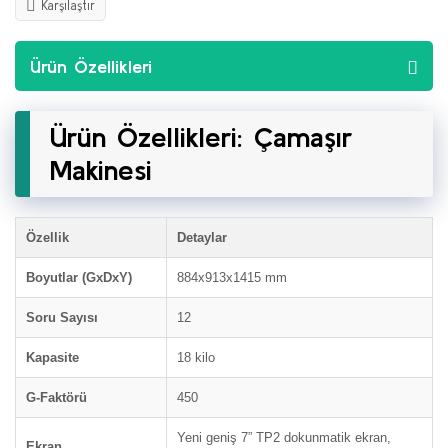
Karşılaştır
Ürün Özellikleri
Ürün Özellikleri: Çamaşır
Makinesi
Özellik
Detaylar
Boyutlar (GxDxY)
884x913x1415 mm
Soru Sayısı
12
Kapasite
18 kilo
G-Faktörü
450
Yeni geniş 7” TP2 dokunmatik ekran,
Ekran