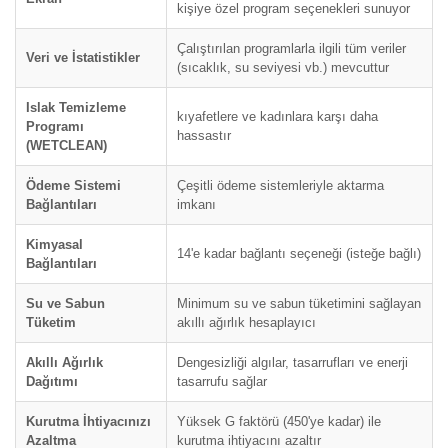
kişiye özel program seçenekleri sunuyor
Çalıştırılan programlarla ilgili tüm veriler
Veri ve İstatistikler
(sıcaklık, su seviyesi vb.) mevcuttur
Islak Temizleme
kıyafetlere ve kadınlara karşı daha
Programı
hassastır
(WETCLEAN)
Ödeme Sistemi
Çeşitli ödeme sistemleriyle aktarma
Bağlantıları
imkanı
Kimyasal
14'e kadar bağlantı seçeneği (isteğe bağlı)
Bağlantıları
Su ve Sabun
Minimum su ve sabun tüketimini sağlayan
Tüketim
akıllı ağırlık hesaplayıcı
Akıllı Ağırlık
Dengesizliği algılar, tasarrufları ve enerji
Dağıtımı
tasarrufu sağlar
Kurutma İhtiyacınızı
Yüksek G faktörü (450'ye kadar) ile
Azaltma
kurutma ihtiyacını azaltır