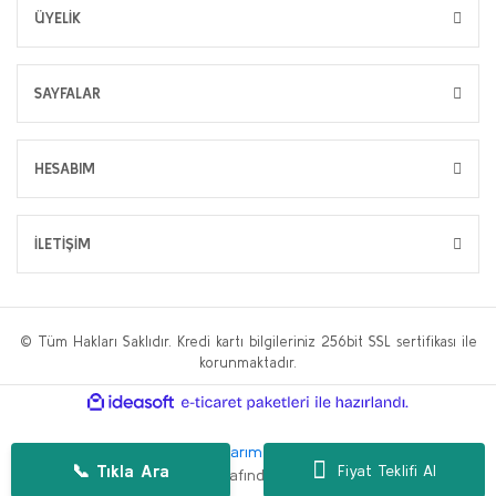
ÜYELİK
SAYFALAR
HESABIM
İLETİŞİM
© Tüm Hakları Saklıdır. Kredi kartı bilgileriniz 256bit SSL sertifikası ile
korunmaktadır.
ile
ideasoft
e-
hazırlandı.
ticaret
paketleri
Bu web sitesi,
WP.tc Web Tasarım Ajansı
ve
Hüseyin Yılmaz SEO
📞 Tıkla Ara
Fiyat Teklifi Al
Danışmanlığı
tarafından geliştirilmiştir.