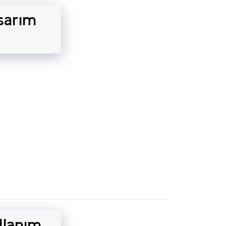
sarım
llanım