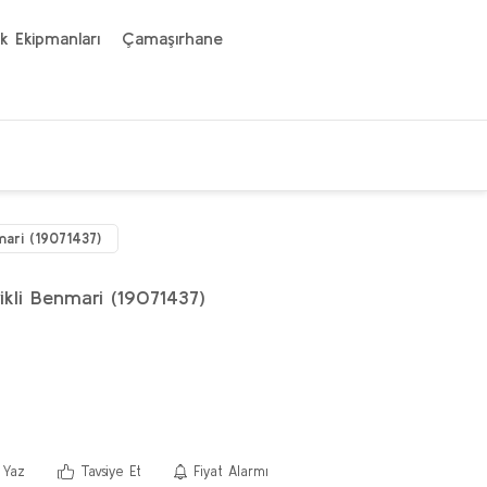
k Ekipmanları
Çamaşırhane
mari (19071437)
ikli Benmari (19071437)
 Yaz
Tavsiye Et
Fiyat Alarmı