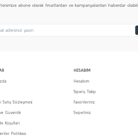
ltenimize abone olarak fırsatlardan ve kampanyalardan haberdar olabilirs
AR
HESABIM
ızda
Hesabım
Sipariş Takip
i Satış Sözleşmesi
Favorileriniz
 ve Güvenlik
Sepetiniz
de Koşullari
eriler Politikası