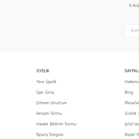
E-bü
ÜYELİK
SAYFAL
Yeni Üyelik
Hakkım
Üye Girişi
Blog
Şifremi Unuttum
Mesafel
İletişim Formu
Gizlilik
Havale Bildirim Formu
İptal İa
Sipariş Sorgula
Kişisel V