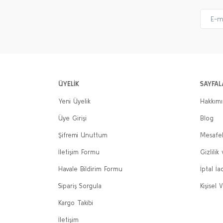
ÜYELİK
SAYFAL
Yeni Üyelik
Hakkım
Üye Girişi
Blog
Şifremi Unuttum
Mesafel
İletişim Formu
Gizlilik
Havale Bildirim Formu
İptal İa
Sipariş Sorgula
Kişisel V
Kargo Takibi
İletişim