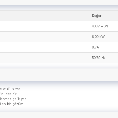
Değer
400V – 3N
6,00 kW
8,7A
50/60 Hz
etkili ısıtma.
n idealdir.
lanmaz çelik yapı.
ilen bir çözüm.