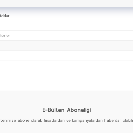
aklar.
itözler
Bu ürüne ilk yorumu siz yapın!
Yorum Yaz
E-Bülten Aboneliği
ltenimize abone olarak fırsatlardan ve kampanyalardan haberdar olabilirs