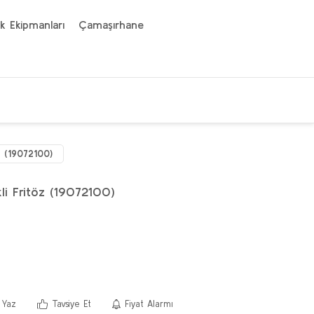
k Ekipmanları
Çamaşırhane
z (19072100)
kli Fritöz (19072100)
 Yaz
Tavsiye Et
Fiyat Alarmı