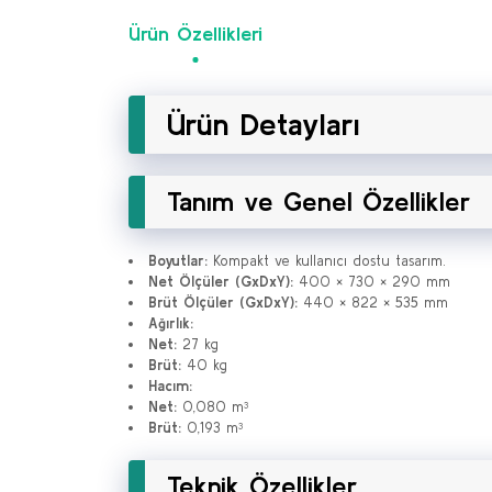
Ürün Özellikleri
Ürün Detayları
Tanım ve Genel Özellikler
Boyutlar:
Kompakt ve kullanıcı dostu tasarım.
Net Ölçüler (GxDxY):
400 × 730 × 290 mm
Brüt Ölçüler (GxDxY):
440 × 822 × 535 mm
Ağırlık:
Net:
27 kg
Brüt:
40 kg
Hacım:
Net:
0,080 m³
Brüt:
0,193 m³
Teknik Özellikler