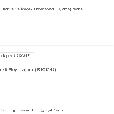
Kahve ve İçecek Ekipmanları
Çamaşırhane
yt Izgara (19101247)
ikli Pleyt Izgara (19101247)
 Yaz
Tavsiye Et
Fiyat Alarmı