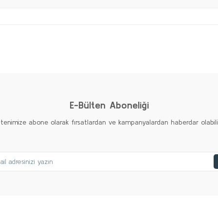
Bu ürüne ilk yorumu siz yapın!
Yorum Yaz
E-Bülten Aboneliği
ltenimize abone olarak fırsatlardan ve kampanyalardan haberdar olabilirs