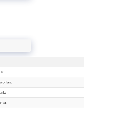
ar.
syonları.
anları.
klar.