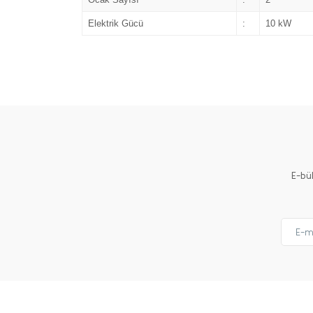
Elektrik Gücü
:
10 kW
E-bü