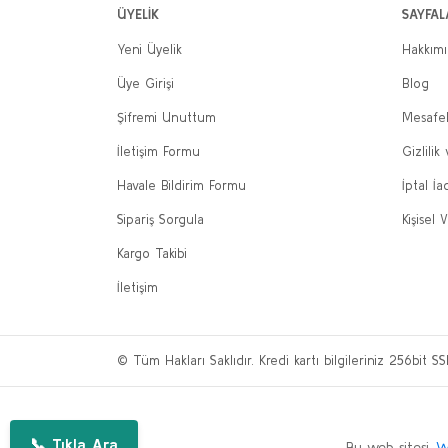
ÜYELİK
SAYFAL
Yeni Üyelik
Hakkım
Üye Girişi
Blog
Şifremi Unuttum
Mesafel
İletişim Formu
Gizlilik
Havale Bildirim Formu
İptal İa
Sipariş Sorgula
Kişisel V
Kargo Takibi
İletişim
© Tüm Hakları Saklıdır. Kredi kartı bilgileriniz 256bit SS
📞 Tıkla Ara
Bu web sitesi,
W