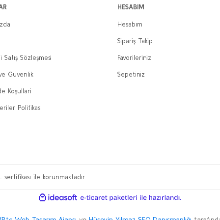
AR
HESABIM
ızda
Hesabım
Sipariş Takip
i Satış Sözleşmesi
Favorileriniz
 ve Güvenlik
Sepetiniz
de Koşullari
eriler Politikası
L sertifikası ile korunmaktadır.
ile
ideasoft
e-
hazırlandı.
ticaret
paketleri
P.tc Web Tasarım Ajansı
ve
Hüseyin Yılmaz SEO Danışmanlığı
tarafından