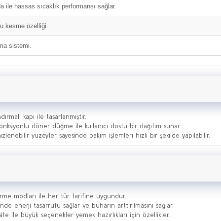
a ile hassas sıcaklık performansı sağlar.
su kesme özelliği.
ma sistemi.
ırmalı kapı ile tasarlanmıştır.
onksiyonlu döner düğme ile kullanıcı dostu bir dağıtım sunar.
zlenebilir yüzeyler sayesinde bakım işlemleri hızlı bir şekilde yapılabilir.
işirme modları ile her tür tarifine uygundur.
e enerji tasarrufu sağlar ve buharın arttırılmasını sağlar.
e ile büyük seçenekler yemek hazırlıkları için özellikler.