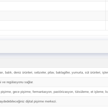
ı, balık, deniz ürünleri, sebzeler, pilav, baklagiller, yumurta, süt ürünleri, iş
i ve regülasyonu sağlar.
pişirme, gece pişirme, fermantasyon, pastörizasyon, tütsüleme, et işleme, k
 kaydedebileceğiniz dijital pişirme merkezi.