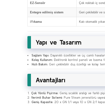
EZ-Sensör
Çok noktalı iç sond
Entegre edilmiş sistem
Geri çekilebilir ve 
iYıkama
Katı otomatik yıka
Yapı ve Tasarım
Sağlam Yapı:
Dayanıklı özellikler ve üç camlı havaland
Kolay Kullanım:
Elektronik kontrol paneli ve basma f
Hızlı Bakım:
Geri çekilebilir duş özelliği ve kolay temi
Avantajları
Çok Yönlü Pişirme:
Geniş sıcaklık aralığı ve farklı p
Verimli Buhar Sistemi:
Pure Steam jeneratörü sayesind
Geniş Kapasite:
20 x GN 1/1 veya 10 x GN 2/1 kapasit