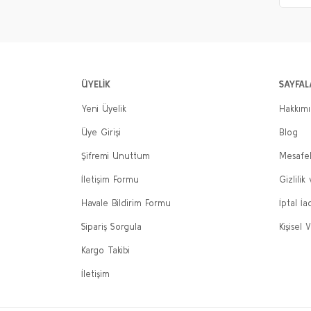
ÜYELİK
SAYFAL
Yeni Üyelik
Hakkım
Üye Girişi
Blog
Şifremi Unuttum
Mesafel
İletişim Formu
Gizlilik
Havale Bildirim Formu
İptal İa
Sipariş Sorgula
Kişisel V
Kargo Takibi
İletişim