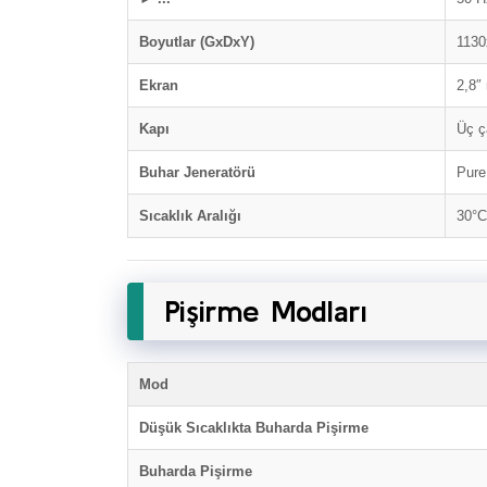
Boyutlar (GxDxY)
113
Ekran
2,8″
Kapı
Üç ç
Buhar Jeneratörü
Pure
Sıcaklık Aralığı
30°C
Pişirme Modları
Mod
Düşük Sıcaklıkta Buharda Pişirme
Buharda Pişirme