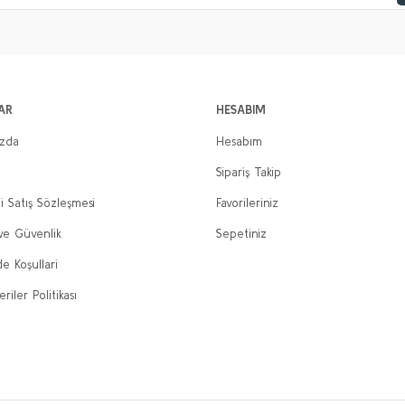
AR
HESABIM
ızda
Hesabım
Sipariş Takip
i Satış Sözleşmesi
Favorileriniz
 ve Güvenlik
Sepetiniz
de Koşullari
eriler Politikası