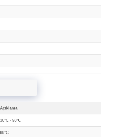
Açıklama
30°C - 98°C
99°C