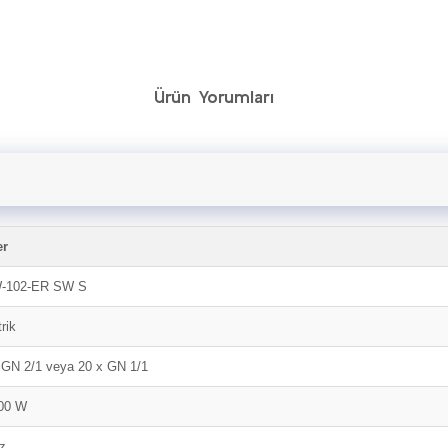
Ürün Yorumları
er
-102-ER SW S
rik
 GN 2/1 veya 20 x GN 1/1
00 W
z