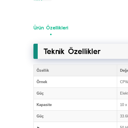
Ürün Özellikleri
Teknik Özellikler
Özellik
Değ
Örnek
CPW
Güç
Elekt
Kapasite
10 x
Güç
33.6
► ...
50 H