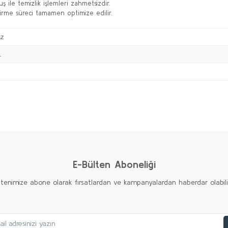
ş ile temizlik işlemleri zahmetsizdir.
şirme süreci tamamen optimize edilir.
az
1
Bu ürüne ilk yorumu siz yapın!
Yorum Yaz
E-Bülten Aboneliği
ltenimize abone olarak fırsatlardan ve kampanyalardan haberdar olabilirs