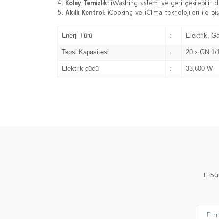
Kolay Temizlik:
iWashing sistemi ve geri çekilebilir du
Akıllı Kontrol:
iCooking ve iClima teknolojileri ile pi
Enerji Türü
:
Elektrik, G
Tepsi Kapasitesi
:
20 x GN 1/
Elektrik gücü
:
33,600 W
E-bü