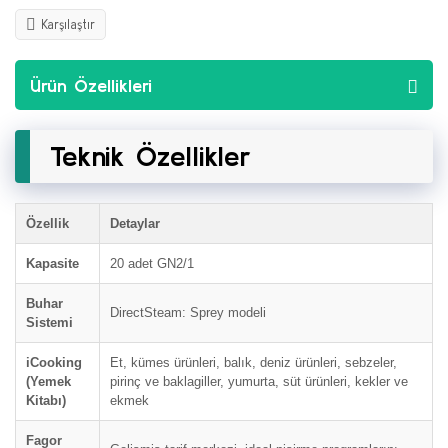
Karşılaştır
Ürün Özellikleri
Teknik Özellikler
Özellik
Detaylar
Kapasite
20 adet GN2/1
Buhar
DirectSteam: Sprey modeli
Sistemi
iCooking
Et, kümes ürünleri, balık, deniz ürünleri, sebzeler,
(Yemek
pirinç ve baklagiller, yumurta, süt ürünleri, kekler ve
Kitabı)
ekmek
Fagor