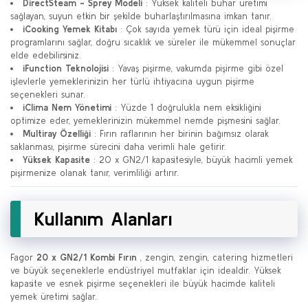
DirectSteam - Sprey Modeli
: Yüksek kaliteli buhar üretimi
sağlayan, suyun etkin bir şekilde buharlaştırılmasına imkan tanır.
iCooking Yemek Kitabı
: Çok sayıda yemek türü için ideal pişirme
programlarını sağlar, doğru sıcaklık ve süreler ile mükemmel sonuçlar
elde edebilirsiniz.
iFunction Teknolojisi
: Yavaş pişirme, vakumda pişirme gibi özel
işlevlerle yemeklerinizin her türlü ihtiyacına uygun pişirme
seçenekleri sunar.
iClima Nem Yönetimi
: Yüzde 1 doğrulukla nem eksikliğini
optimize eder, yemeklerinizin mükemmel nemde pişmesini sağlar.
Multiray Özelliği
: Fırın raflarının her birinin bağımsız olarak
saklanması, pişirme sürecini daha verimli hale getirir.
Yüksek Kapasite
: 20 x GN2/1 kapasitesiyle, büyük hacimli yemek
pişirmenize olanak tanır, verimliliği artırır.
Kullanım Alanları
Fagor
20 x GN2/1 Kombi Fırın
, zengin, zengin, catering hizmetleri
ve büyük seçeneklerle endüstriyel mutfaklar için idealdir. Yüksek
kapasite ve esnek pişirme seçenekleri ile büyük hacimde kaliteli
yemek üretimi sağlar.