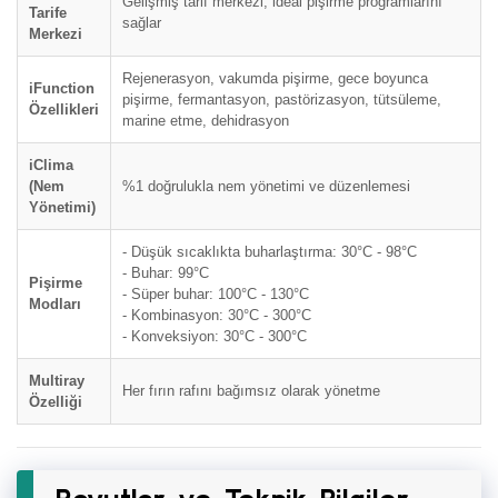
Gelişmiş tarif merkezi, ideal pişirme programlarını
Tarife
sağlar
Merkezi
Rejenerasyon, vakumda pişirme, gece boyunca
iFunction
pişirme, fermantasyon, pastörizasyon, tütsüleme,
Özellikleri
marine etme, dehidrasyon
iClima
(Nem
%1 doğrulukla nem yönetimi ve düzenlemesi
Yönetimi)
- Düşük sıcaklıkta buharlaştırma: 30°C - 98°C
- Buhar: 99°C
Pişirme
- Süper buhar: 100°C - 130°C
Modları
- Kombinasyon: 30°C - 300°C
- Konveksiyon: 30°C - 300°C
Multiray
Her fırın rafını bağımsız olarak yönetme
Özelliği