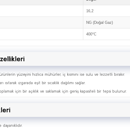
16,2
NG (Doğal Gaz)
400°C
ellikleri
ürünlerin yüzeyini hızlıca mühürler, iç kısmını ise sulu ve lezzetli bırakır.
rı ısıtarak ızgarada eşit bir sıcaklık dağılımı sağlar.
oplamak için bir açıklık ve saklamak için geniş kapasiteli bir tepsi bulunur.
leri
e dayanıklıdır.