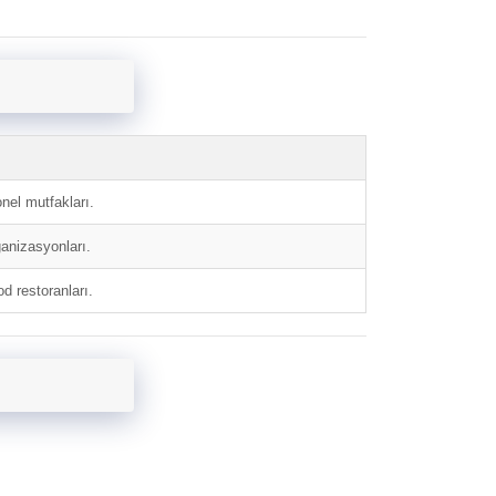
onel mutfakları.
rganizasyonları.
d restoranları.