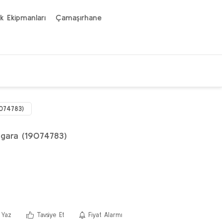
k Ekipmanları
Çamaşırhane
9074783)
zgara (19074783)
 Yaz
Tavsiye Et
Fiyat Alarmı