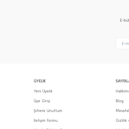
E-bü
ÜYELİK
SAYFAL
Yeni Üyelik
Hakkım
Üye Girişi
Blog
Şifremi Unuttum
Mesafel
İletişim Formu
Gizlilik