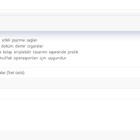
etkili pişirme sağlar.
 döküm demir ızgaralar.
kolay erişilebilir tasarımı sayesinde pratik.
utfak operasyonları için uygundur.
lar (Set üstü)
Bu ürüne ilk yorumu siz yapın!
Yorum Yaz