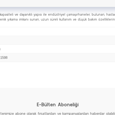
asiteli ve dayanıklı yapısı ile endüstriyel çamaşırhaneler, bulunan, hast
enik yıkama imkanı sunan, uzun süreli kullanım ve düşük bakım özelliklerin
k
x1598
Bu ürüne ilk yorumu siz yapın!
Yorum Yaz
E-Bülten Aboneliği
ltenimize abone olarak fırsatlardan ve kampanyalardan haberdar olabilirs