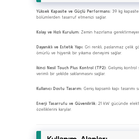
Yüksek Kapasite ve Güçlü Performans:
39 kg kapasites
bölümlerden tasarruf etmenizi sağlar.
Kolay ve Hızlı Kurulum:
Zemin hazırlama gerektirmeyen ta
Dayanıklı ve Estetik Yapı:
Gri renkli, paslanmaz çelik g
ömürlü ve hijyenik bir yıkama deneyimi sağlar.
İkinci Nesil Touch Plus Kontrol (TP2):
Gelişmiş kontrol 
verimli bir şekilde saklanmasını sağlar.
Kullanıcı Dostu Tasarım:
Geniş kapsamlı kapı tasarımı sa
Enerji Tasarrufu ve Güvenilirlik:
21 kW gücünde elektrikl
özelliklerini karşılar.