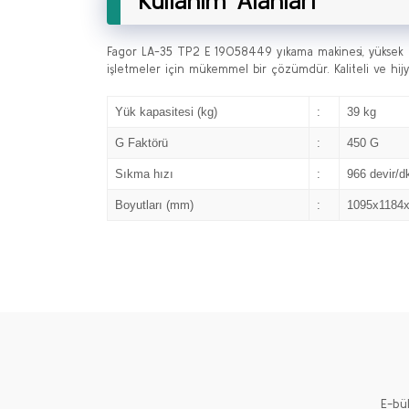
Kullanım Alanları
Fagor LA-35 TP2 E 19058449 yıkama makinesi, yüksek kap
işletmeler için mükemmel bir çözümdür. Kaliteli ve hijy
Yük kapasitesi (kg)
:
39 kg
G Faktörü
:
450 G
Sıkma hızı
:
966 devir/d
Boyutları (mm)
:
1095x1184
E-bü