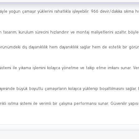
iyle yoğun çamaşır yüklerini rahatlıkla işleyebilir. 966 devir/dakika sıkma 
sarım, kurulum sürecini hızlandırır ve montaj maliyetlerini azaltır, böylece
örünümdeki dış dayanıklılık hem dayanıklılık sağlar hem de estetik bir gö
sistemi ile yıkama işlemini kolayca yönetme ve takip etme imkanı sunar. Veri
yesinde büyük boyutlu çamaşırların kolayca yüklenip boşaltılmasını sağlar, bö
i ısıtma sistemi ile verimli bir çalışma performansı sunar. Güvenilir yapısı