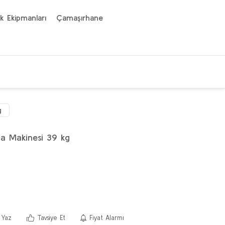
k Ekipmanları
Çamaşırhane
g
a Makinesi 39 kg
 Yaz
Tavsiye Et
Fiyat Alarmı