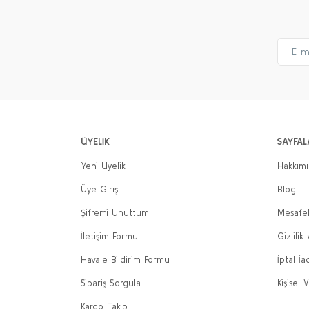
ÜYELİK
SAYFAL
Yeni Üyelik
Hakkım
Üye Girişi
Blog
Şifremi Unuttum
Mesafel
İletişim Formu
Gizlilik
Havale Bildirim Formu
İptal İa
Sipariş Sorgula
Kişisel V
Kargo Takibi