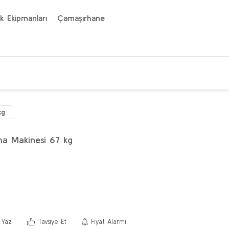
k Ekipmanları
Çamaşırhane
kg
a Makinesi 67 kg
 Yaz
Tavsiye Et
Fiyat Alarmı