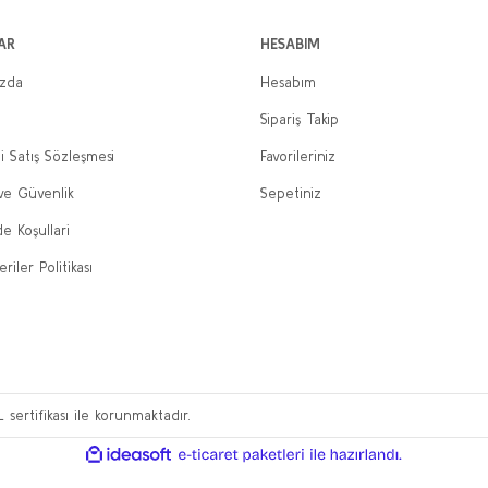
AR
HESABIM
ızda
Hesabım
Sipariş Takip
i Satış Sözleşmesi
Favorileriniz
 ve Güvenlik
Sepetiniz
de Koşullari
eriler Politikası
L sertifikası ile korunmaktadır.
ile
ideasoft
e-
hazırlandı.
ticaret