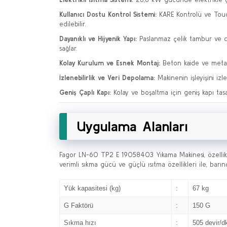
Kullanıcı Dostu Kontrol Sistemi:
KARE Kontrolü ve Touch
edilebilir.
Dayanıklı ve Hijyenik Yapı:
Paslanmaz çelik tambur ve dı
sağlar.
Kolay Kurulum ve Esnek Montaj:
Beton kaide ve metal
İzlenebilirlik ve Veri Depolama:
Makinenin işleyişini iz
Geniş Çaplı Kapı:
Kolay ve boşaltma için geniş kapı tasar
Uygulama Alanları
Fagor LN-60 TP2 E 19058403 Yıkama Makinesi, özellikle
verimli sıkma gücü ve güçlü ısıtma özellikleri ile, barı
Yük kapasitesi (kg)
:
67 kg
G Faktörü
:
150 G
Sıkma hızı
:
505 devir/d