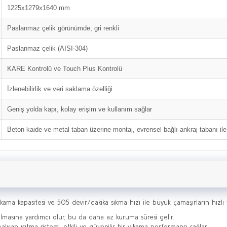
1225x1279x1640 mm
Paslanmaz çelik görünümde, gri renkli
Paslanmaz çelik (AISI-304)
KARE Kontrolü ve Touch Plus Kontrolü
İzlenebilirlik ve veri saklama özelliği
Geniş yolda kapı, kolay erişim ve kullanım sağlar
Beton kaide ve metal taban üzerine montaj, evrensel bağlı ankraj tabanı ile
kama kapasitesi ve 505 devir/dakika sıkma hızı ile büyük çamaşırların hızlı ve 
atılmasına yardımcı olur, bu da daha az kuruma süresi gelir.
ışan ısıtma sistemi, etkili ve güvenilir bir yıkama performansı sağlar.