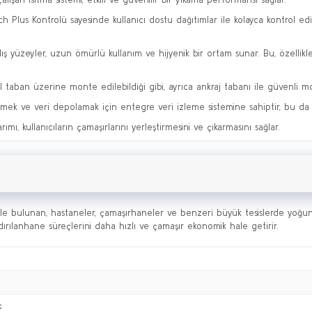
 Plus Kontrolü sayesinde kullanıcı dostu dağıtımlar ile kolayca kontrol edil
ş yüzeyler, uzun ömürlü kullanım ve hijyenik bir ortam sunar. Bu, özellikl
 taban üzerine monte edilebildiği gibi, ayrıca ankraj tabanı ile güvenli 
lemek ve veri depolamak için entegre veri izleme sistemine sahiptir, bu da ara
ımı, kullanıcıların çamaşırlarını yerleştirmesini ve çıkarmasını sağlar.
 bulunan, hastaneler, çamaşırhaneler ve benzeri büyük tesislerde yoğun k
ndırılanhane süreçlerini daha hızlı ve çamaşır ekonomik hale getirir.
k