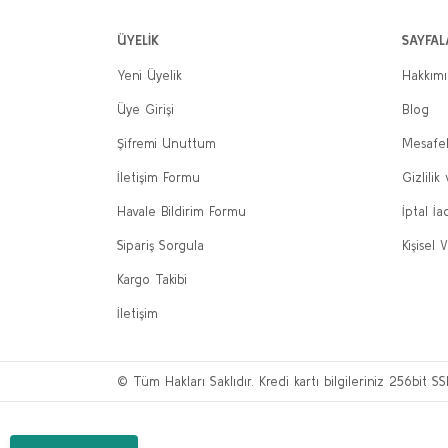
ÜYELİK
SAYFAL
Yeni Üyelik
Hakkım
Üye Girişi
Blog
Şifremi Unuttum
Mesafel
İletişim Formu
Gizlilik
Havale Bildirim Formu
İptal İa
Sipariş Sorgula
Kişisel V
Kargo Takibi
İletişim
© Tüm Hakları Saklıdır. Kredi kartı bilgileriniz 256bit SS