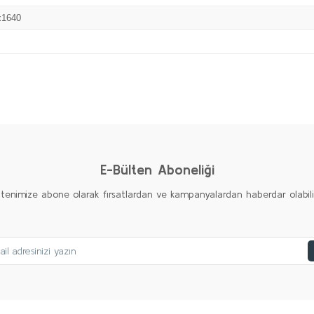
x1640
Bu ürüne ilk yorumu siz yapın!
Yorum Yaz
E-Bülten Aboneliği
ltenimize abone olarak fırsatlardan ve kampanyalardan haberdar olabilirs