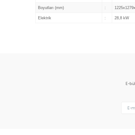
Boyutları (mm)
:
1225x1279
Elektrik
:
28,8 kW
E-bü