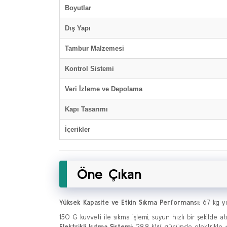
Boyutlar
Dış Yapı
Tambur Malzemesi
Kontrol Sistemi
Veri İzleme ve Depolama
Kapı Tasarımı
İçerikler
Öne Çıkan
Yüksek Kapasite ve Etkin Sıkma Performansı:
67 kg yı
150 G kuvveti ile sıkma işlemi, suyun hızlı bir şekilde 
Elektrikli Isıtma Sistemi:
28,8 kW gücünde elektrikle çal