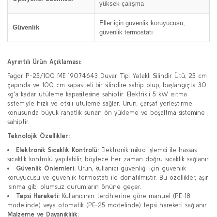
yüksek çalışma
Eller için güvenlik koruyucusu,
Güvenlik
güvenlik termostatı
Ayrıntılı Ürün Açıklaması:
Fagor P-25/100 ME 19074643 Duvar Tipi Yataklı Silindir Ütü, 25 cm
çapında ve 100 cm kapasiteli bir silindire sahip olup, başlangıçta 30
kg'a kadar ütüleme kapasitesine sahiptir. Elektrikli 5 kW ısıtma
sistemiyle hızlı ve etkili ütüleme sağlar. Ürün, çarşaf yerleştirme
konusunda büyük rahatlık sunan ön yükleme ve boşaltma sistemine
sahiptir.
Teknolojik Özellikler:
Elektronik Sıcaklık Kontrolü:
Elektronik mikro işlemci ile hassas
sıcaklık kontrolü yapılabilir, böylece her zaman doğru sıcaklık sağlanır.
Güvenlik Önlemleri:
Ürün, kullanıcı güvenliği için güvenlik
koruyucusu ve güvenlik termostatı ile donatılmıştır. Bu özellikler, aşırı
ısınma gibi olumsuz durumların önüne geçer.
Tepsi Hareketi:
Kullanıcının tercihlerine göre manuel (PE-18
modelinde) veya otomatik (PE-25 modelinde) tepsi hareketi sağlanır.
Malzeme ve Dayanıklılık: