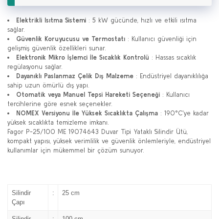
Elektrikli Isıtma Sistemi
: 5 kW gücünde, hızlı ve etkili ısıtma
sağlar.
Güvenlik Koruyucusu ve Termostatı
: Kullanıcı güvenliği için
gelişmiş güvenlik özellikleri sunar.
Elektronik Mikro İşlemci İle Sıcaklık Kontrolü
: Hassas sıcaklık
regülasyonu sağlar.
Dayanıklı Paslanmaz Çelik Dış Malzeme
: Endüstriyel dayanıklılığa
sahip uzun ömürlü dış yapı.
Otomatik veya Manuel Tepsi Hareketi Seçeneği
: Kullanıcı
tercihlerine göre esnek seçenekler.
NOMEX Versiyonu İle Yüksek Sıcaklıkta Çalışma
: 190°C'ye kadar
yüksek sıcaklıkta temizleme imkanı.
Fagor P-25/100 ME 19074643 Duvar Tipi Yataklı Silindir Ütü,
kompakt yapısı, yüksek verimlilik ve güvenlik önlemleriyle, endüstriyel
kullanımlar için mükemmel bir çözüm sunuyor.
Silindir
:
25 cm
Çapı
Silindir
:
100 cm