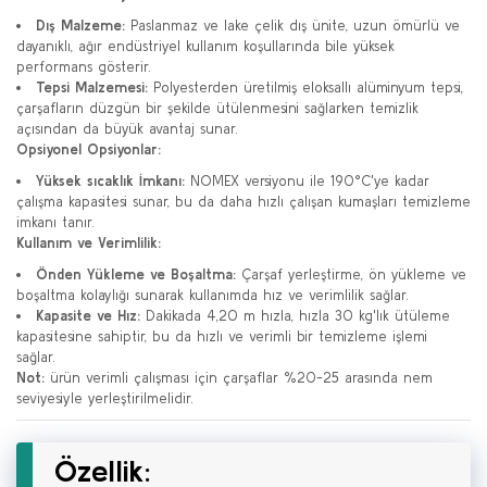
Dış Malzeme:
Paslanmaz ve lake çelik dış ünite, uzun ömürlü ve
dayanıklı, ağır endüstriyel kullanım koşullarında bile yüksek
performans gösterir.
Tepsi Malzemesi:
Polyesterden üretilmiş eloksallı alüminyum tepsi,
çarşafların düzgün bir şekilde ütülenmesini sağlarken temizlik
açısından da büyük avantaj sunar.
Opsiyonel Opsiyonlar:
Yüksek sıcaklık İmkanı:
NOMEX versiyonu ile 190°C'ye kadar
çalışma kapasitesi sunar, bu da daha hızlı çalışan kumaşları temizleme
imkanı tanır.
Kullanım ve Verimlilik:
Önden Yükleme ve Boşaltma:
Çarşaf yerleştirme, ön yükleme ve
boşaltma kolaylığı sunarak kullanımda hız ve verimlilik sağlar.
Kapasite ve Hız:
Dakikada 4,20 m hızla, hızla 30 kg'lık ütüleme
kapasitesine sahiptir, bu da hızlı ve verimli bir temizleme işlemi
sağlar.
Not:
ürün verimli çalışması için çarşaflar %20-25 arasında nem
seviyesiyle yerleştirilmelidir.
Özellik: