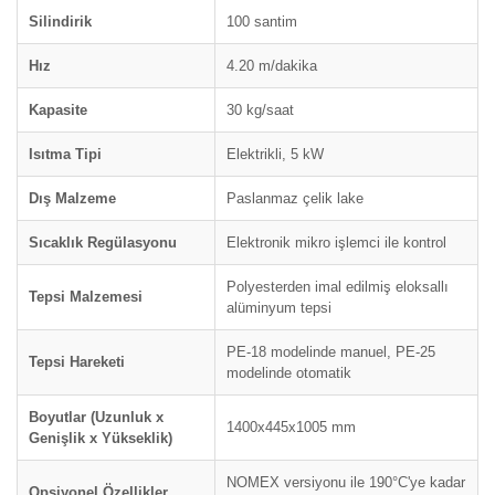
Silindirik
100 santim
Hız
4.20 m/dakika
Kapasite
30 kg/saat
Isıtma Tipi
Elektrikli, 5 kW
Dış Malzeme
Paslanmaz çelik lake
Sıcaklık Regülasyonu
Elektronik mikro işlemci ile kontrol
Polyesterden imal edilmiş eloksallı
Tepsi Malzemesi
alüminyum tepsi
PE-18 modelinde manuel, PE-25
Tepsi Hareketi
modelinde otomatik
Boyutlar (Uzunluk x
1400x445x1005 mm
Genişlik x Yükseklik)
NOMEX versiyonu ile 190°C'ye kadar
Opsiyonel Özellikler