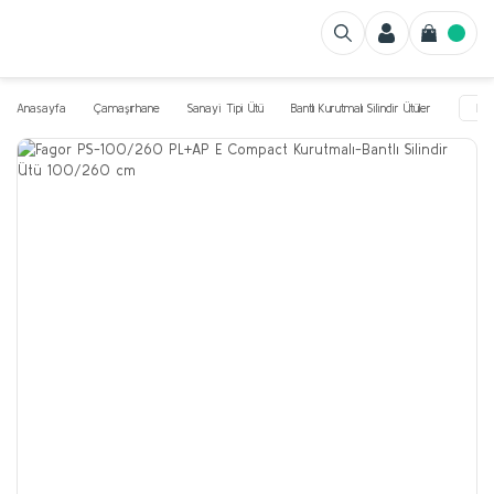
Anasayfa
Çamaşırhane
Sanayi Tipi Ütü
Bantlı Kurutmalı Silindir Ütüler
Fa