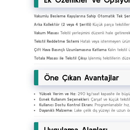
Vakumlu Besleme Kayışlarına Sahip Otomatik Tek Şerit
Arka Kollektör (2 veya 4 Şeritli)
Küçük parça tekstiller 
Vakum Masası
Tekstil yerleşimini düzenli hale getirerek,
Tekstil Reddetme Sistemi
Hatalı veya istenmeyen ürünl
Çift Hava Basınçlı Uzunlamasına Katlama
Kalın tekstil
Totala Masası ile Tekstil Çıkışı
İşlenmiş tekstillerin düz
Öne Çıkan Avantajlar
Yüksek Verim ve Hız:
290 kg/saat kapasite ile büyük 
Esnek Kullanım Seçenekleri:
Çarşaf ve küçük tekstill
Kullanıcı Dostu Kontrol Ekranı:
Programlanabilir hız, 
Dayanıklı Malzeme:
Lake çelik dış yüzeyi ile uzun ö
Uygulama Alanları