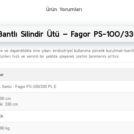
Ürün Yorumları
-Bantlı Silindir Ütü – Fagor PS-100/3
e ve dayanıklılıkla öne çıkan, endüstriyel kullanıma yönelik kurutmalı-bantlı
leri hızlı ve verimli bir şekilde işleyerek üretim birimlerini arttırır.
ar
s Serisi - Fagor PS-100/330 PL E
100 cm
ik: 330 cm
dk
290 kg