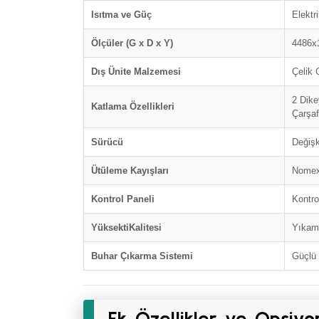
Isıtma ve Güç
Elektr
Ölçüler (G x D x Y)
4486x
Dış Ünite Malzemesi
Çelik 
2 Dik
Katlama Özellikleri
Çarşafl
Sürücü
Değişk
Ütüleme Kayışları
Nomex
Kontrol Paneli
Kontro
YüksektiKalitesi
Yıkama
Buhar Çıkarma Sistemi
Güçlü 
Ek Özellikler ve Opsiyo