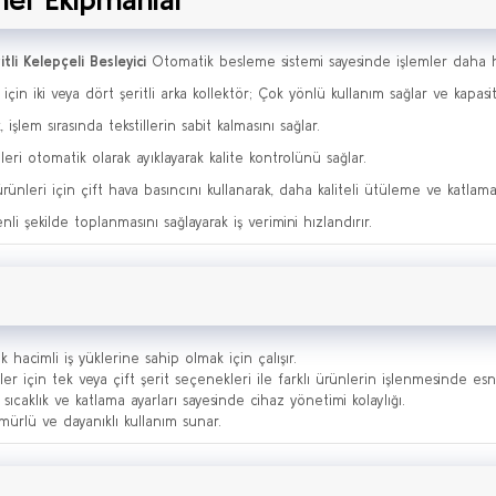
li Kelepçeli Besleyici
Otomatik besleme sistemi sayesinde işlemler daha hız
için iki veya dört şeritli arka kollektör; Çok yönlü kullanım sağlar ve kapasite
 işlem sırasında tekstillerin sabit kalmasını sağlar.
eri otomatik olarak ayıklayarak kalite kontrolünü sağlar.
 ürünleri için çift hava basıncını kullanarak, daha kaliteli ütüleme ve katlama
enli şekilde toplanmasını sağlayarak iş verimini hızlandırır.
hacimli iş yüklerine sahip olmak için çalışır.
er için tek veya çift şerit seçenekleri ile farklı ürünlerin işlenmesinde esne
sıcaklık ve katlama ayarları sayesinde cihaz yönetimi kolaylığı.
mürlü ve dayanıklı kullanım sunar.