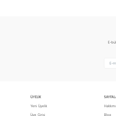
E-bü
ÜYELİK
SAYFAL
Yeni Üyelik
Hakkım
Üye Girişi
Blog