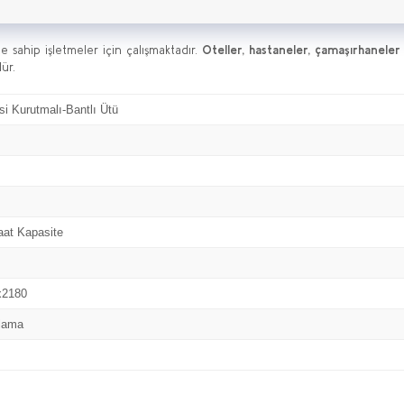
e sahip işletmeler için çalışmaktadır.
Oteller, hastaneler, çamaşırhaneler v
ür.
si Kurutmalı-Bantlı Ütü
aat Kapasite
x2180
tlama