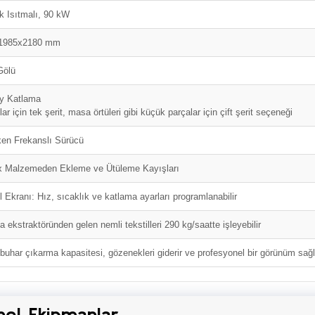
ik Isıtmalı, 90 kW
1985x2180 mm
Gölü
ey Katlama
ar için tek şerit, masa örtüleri gibi küçük parçalar için çift şerit seçeneği
en Frekanslı Sürücü
 Malzemeden Ekleme ve Ütüleme Kayışları
l Ekranı: Hız, sıcaklık ve katlama ayarları programlanabilir
 ekstraktöründen gelen nemli tekstilleri 290 kg/saatte işleyebilir
buhar çıkarma kapasitesi, gözenekleri giderir ve profesyonel bir görünüm sağl
nel Ekipmanlar