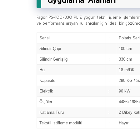
Fagor PS-100/330 PL E, yoğun tekstil işleme işlemlerin
ve performans arayan kullanıcılar için ideal bir çözümd
Serisi
:
Polaris Seri
Silindir Çapı
:
100 cm
Silindir Genişliği
:
330 cm
Hız
:
18 m/DK
Kapasite
:
290 KG / S
Elektrik
:
90 kW
Ölçüler
:
4486x1985
Katlama Türü
:
2 Dikey ka
Tekstil istifleme modülü
:
Hayır