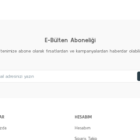
Bu ürüne ilk yorumu siz yapın!
Yorum Yaz
E-Bülten Aboneliği
ltenimize abone olarak fırsatlardan ve kampanyalardan haberdar olabilirs
AR
HESABIM
ızda
Hesabım
Sipariş Takip