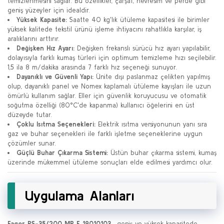
temizlenmesini sağlar. Bu özellikler, çarşaf, nevresim ve perde gibi
geniş yüzeyler için idealdir.
Yüksek Kapasite:
Saatte 40 kg'lık ütüleme kapasitesi ile birimler
yüksek kalitede tekstil ürünü işleme ihtiyacını rahatlıkla karşılar, iş
aralıklarını arttırır.
Değişken Hız Ayarı:
Değişken frekanslı sürücü hız ayarı yapılabilir,
dolayısıyla farklı kumaş türleri için optimum temizleme hızı seçilebilir.
1,5 ila 8 m/dakika arasında 7 farklı hız seçeneği sunuyor.
Dayanıklı ve Güvenli Yapı:
Ünite dışı paslanmaz çelikten yapılmış
olup, dayanıklı panel ve Nomex kaplamalı ütüleme kayışları ile uzun
ömürlü kullanım sağlar. Eller için güvenlik koruyucusu ve otomatik
soğutma özelliği (80°C'de kapanma) kullanıcı öğelerini en üst
düzeyde tutar.
Çoklu Isıtma Seçenekleri:
Elektrik ısıtma versiyonunun yanı sıra
gaz ve buhar seçenekleri ile farklı işletme seçeneklerine uygun
çözümler sunar.
Güçlü Buhar Çıkarma Sistemi:
Üstün buhar çıkarma sistemi, kumaş
üzerinde mükemmel ütüleme sonuçları elde edilmesi yardımcı olur.
Uygulama Alanları
Fagor PS-35/200 MP E 19010103
, geniş ve yüksek kapasitede