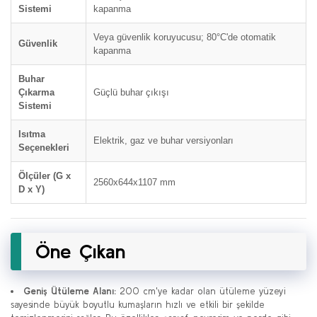
Sistemi
kapanma
Veya güvenlik koruyucusu; 80°C'de otomatik
Güvenlik
kapanma
Buhar
Çıkarma
Güçlü buhar çıkışı
Sistemi
Isıtma
Elektrik, gaz ve buhar versiyonları
Seçenekleri
Ölçüler (G x
2560x644x1107 mm
D x Y)
Öne Çıkan
Geniş Ütüleme Alanı:
200 cm'ye kadar olan ütüleme yüzeyi
sayesinde büyük boyutlu kumaşların hızlı ve etkili bir şekilde