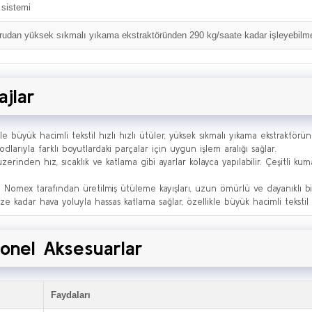
 sistemi
doğrudan yüksek sıkmalı yıkama ekstraktöründen 290 kg/saate kadar işleyebilm
ajlar
 büyük hacimli tekstil hızlı hızlı ütüler, yüksek sıkmalı yıkama ekstraktörün
dlarıyla farklı boyutlardaki parçalar için uygun işlem aralığı sağlar.
rinden hız, sıcaklık ve katlama gibi ayarlar kolayca yapılabilir. Çeşitli k
 Nomex tarafından üretilmiş ütüleme kayışları, uzun ömürlü ve dayanıklı bir
kadar hava yoluyla hassas katlama sağlar, özellikle büyük hacimli tekstil b
onel Aksesuarlar
Faydaları