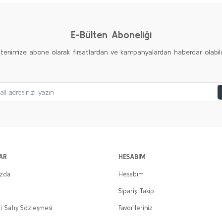
Yorum Yaz
E-Bülten Aboneliği
ltenimize abone olarak fırsatlardan ve kampanyalardan haberdar olabilirs
AR
HESABIM
ızda
Hesabım
Sipariş Takip
i Satış Sözleşmesi
Favorileriniz