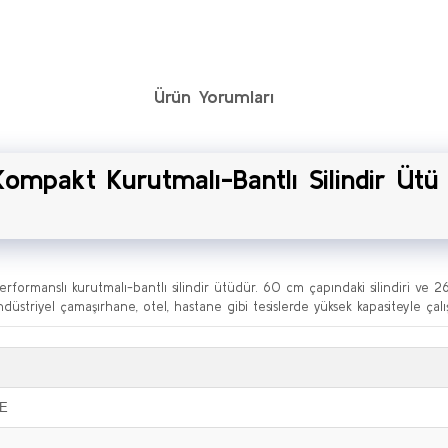
Ürün Yorumları
mpakt Kurutmalı-Bantlı Silindir Ütü
ormanslı kurutmalı-bantlı silindir ütüdür. 60 cm çapındaki silindiri ve 260 c
ndüstriyel çamaşırhane, otel, hastane gibi tesislerde yüksek kapasiteyle çalış
-E