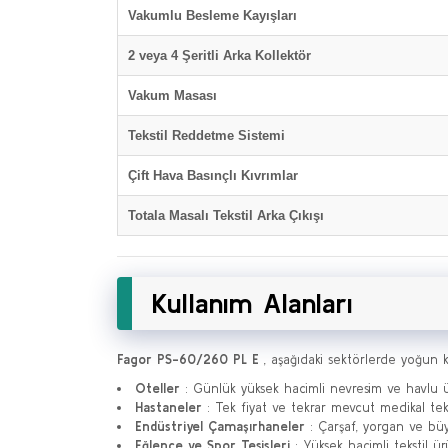
Vakumlu Besleme Kayışları
2 veya 4 Şeritli Arka Kollektör
Vakum Masası
Tekstil Reddetme Sistemi
Çift Hava Basınçlı Kıvrımlar
Totala Masalı Tekstil Arka Çıkışı
Kullanım Alanları
Fagor PS-60/260 PL E
, aşağıdaki sektörlerde yoğun ku
Oteller
: Günlük yüksek hacimli nevresim ve havlu üt
Hastaneler
: Tek fiyat ve tekrar mevcut medikal tek
Endüstriyel Çamaşırhaneler
: Çarşaf, yorgan ve büy
Eğlence ve Spor Tesisleri
: Yüksek hacimli tekstil ürü