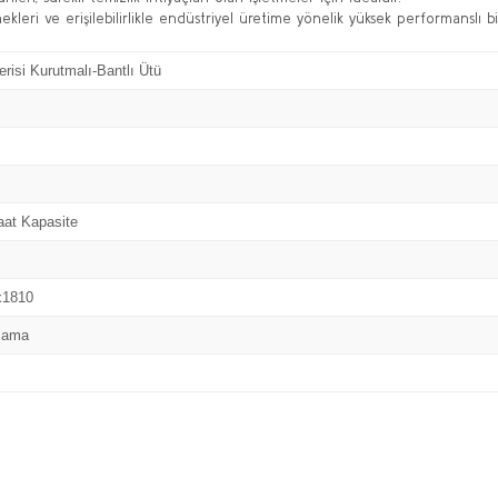
ekleri ve erişilebilirlikle endüstriyel üretime yönelik yüksek performanslı 
risi Kurutmalı-Bantlı Ütü
aat Kapasite
x1810
tlama
Bu ürüne ilk yorumu siz yapın!