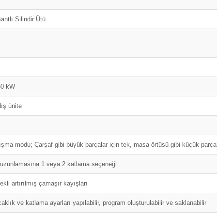
ntlı Silindir Ütü
 60 kW
dış ünite
m
alışma modu; Çarşaf gibi büyük parçalar için tek, masa örtüsü gibi küçük parçalar
e uzunlamasına 1 veya 2 katlama seçeneği
kli artırılmış çamaşır kayışları
aklık ve katlama ayarları yapılabilir, program oluşturulabilir ve saklanabilir