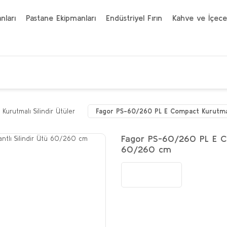
nları
Pastane Ekipmanları
Endüstriyel Fırın
Kahve ve İçece
ı Kurutmalı Silindir Ütüler
Fagor PS-60/260 PL E Compact Kurutmalı
Fagor PS-60/260 PL E Com
60/260 cm