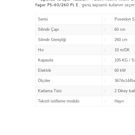
Fagor PS-60/260 PL E
, geniş kapsamlı kullanım seçen
Serisi
:
Poseidon Se
Silindir Çapı
:
60 cm
Silindir Genişliği
:
260 cm
Hız
:
10 m/DK
Kapasite
:
105 KG / S
Elektrik
:
60 kW
Ölçüler
:
3674x1445
Katlama Türü
:
2 Dikey ka
Tekstil istifleme modülü
:
Hayır