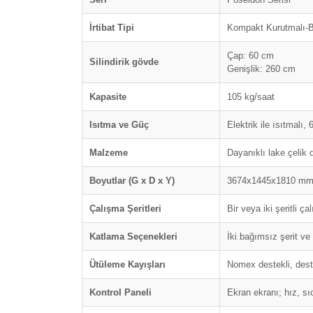
İrtibat Tipi
Kompakt Kurutmalı-Ba
Çap: 60 cm
Silindirik gövde
Genişlik: 260 cm
Kapasite
105 kg/saat
Isıtma ve Güç
Elektrik ile ısıtmalı,
Malzeme
Dayanıklı lake çelik 
Boyutlar (G x D x Y)
3674x1445x1810 m
Çalışma Şeritleri
Bir veya iki şeritli ç
Katlama Seçenekleri
İki bağımsız şerit v
Ütüleme Kayışları
Nomex destekli, deste
Kontrol Paneli
Ekran ekranı; hız, sıc