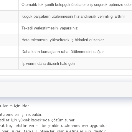
Otomatik tek şeritli kelepçeli üreticilerle iş seçerek optimize eder
Küçük parçaların ütülenmesini hızlandırarak verimliliği arttırır
Tekstil yerleştirmesini yaparsınız
Hata toleransını yükselterek iş birimleri düzenler
Daha kalın kumaşların rahat ütülenmesini sağlar
İş verimi daha düzenli hale gelir
llanım için ideal:
ülemeleri için idealdir.
stiller için yüksek kapasitede çözüm sunar.
ük boy tekstilin verimli bir şekilde ütülenmesi için uygundur.
nleri, sürekli temizlik ihtiyaçları olan işletmeler için idealdir.