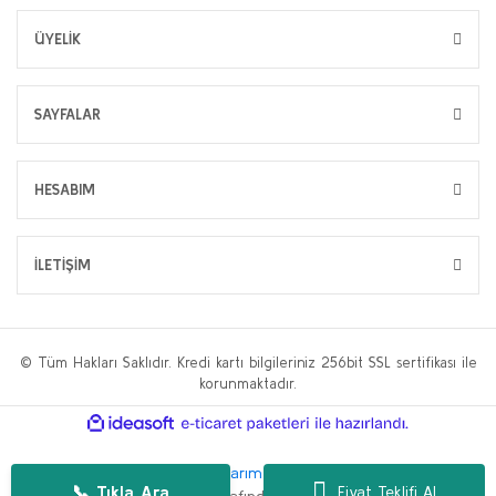
ÜYELİK
SAYFALAR
HESABIM
İLETİŞİM
© Tüm Hakları Saklıdır. Kredi kartı bilgileriniz 256bit SSL sertifikası ile
korunmaktadır.
ile
ideasoft
e-
hazırlandı.
ticaret
paketleri
Bu web sitesi,
WP.tc Web Tasarım Ajansı
ve
Hüseyin Yılmaz SEO
📞 Tıkla Ara
Fiyat Teklifi Al