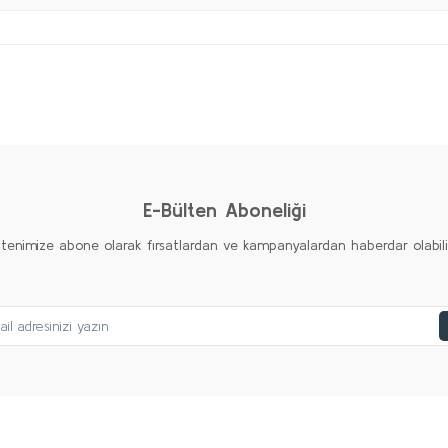
Bu ürüne ilk yorumu siz yapın!
Yorum Yaz
E-Bülten Aboneliği
ltenimize abone olarak fırsatlardan ve kampanyalardan haberdar olabilirs