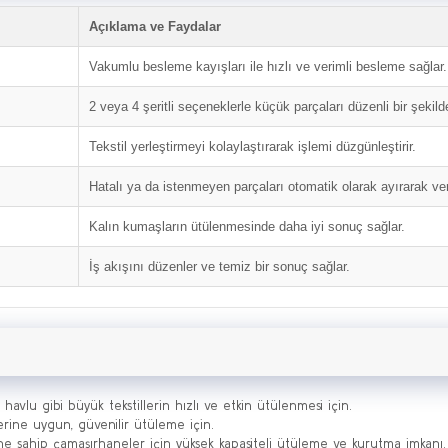
Açıklama ve Faydalar
Vakumlu besleme kayışları ile hızlı ve verimli besleme sağlar.
2 veya 4 şeritli seçeneklerle küçük parçaları düzenli bir şekilde
Tekstil yerleştirmeyi kolaylaştırarak işlemi düzgünleştirir.
Hatalı ya da istenmeyen parçaları otomatik olarak ayırarak veriml
Kalın kumaşların ütülenmesinde daha iyi sonuç sağlar.
İş akışını düzenler ve temiz bir sonuç sağlar.
, havlu gibi büyük tekstillerin hızlı ve etkin ütülenmesi için.
erine uygun, güvenilir ütüleme için.
ne sahip çamaşırhaneler için yüksek kapasiteli ütüleme ve kurutma imkanı.