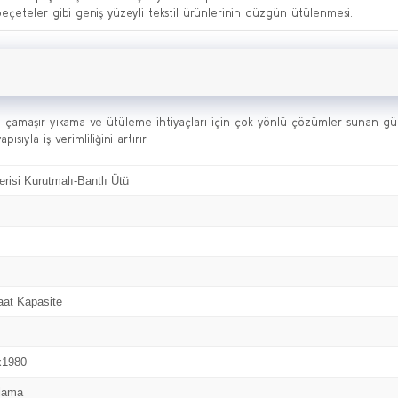
eçeteler gibi geniş yüzeyli tekstil ürünlerinin düzgün ütülenmesi.
çamaşır yıkama ve ütüleme ihtiyaçları için çok yönlü çözümler sunan güçl
ısıyla iş verimliliğini artırır.
risi Kurutmalı-Bantlı Ütü
aat Kapasite
x1980
tlama