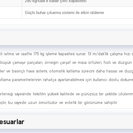
290 kg/saat’e kadar çıktı kapasitesi
Güçlü buhar çıkarma sistemi ile etkin ütüleme
i ısıtma ve saatte 175 kg işleme kapasitesi sunar. 13 m/dak’lik çalışma hızı
 büyük çamaşır parçaları, örneğin çarşaf ve masa örtüleri, hızlı ve düzgün bi
ler ve basınçlı hava sistemi, otomatik katlama sürecini daha hassas ve düzgü
katlama parametrelerinin rahatça ayarlanabilmesi için kullanıcı dostu dokunm
eneği sayesinde tekstilin yüksek kalitede ve pürüzsüz bir şekilde ütülenme
lmıştır, bu sayede uzun ömürlüdür ve estetik bir görünüme sahiptir.
esuarlar