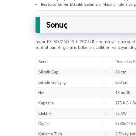
Restoranlar ve Etkinlik Salonları:
Masa örtüleri ve p
Sonuç
Fagor PS-80/260 PL E 19013711, endüstriyel düzeydeki 
kontrol paneli, gelişmiş katlama özellikleri ve dayanıklı yap
Serisi
:
Poseidon Se
Silindir Çapı
:
80 cm
Silindir Genişliği
:
260 cm
Hız
:
13 m/DK
Kapasite
:
175 KG / S
Elektrik
:
75 kW
Ölçüler
:
3786x1770
Katlama Türü
:
2 Dikey ka