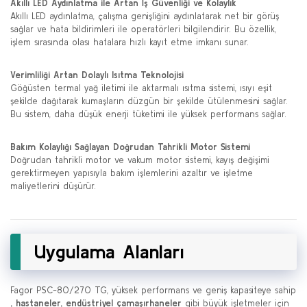
Akıllı LED Aydınlatma ile Artan İş Güvenliği ve Kolaylık
Akıllı LED aydınlatma, çalışma genişliğini aydınlatarak net bir görüş
sağlar ve hata bildirimleri ile operatörleri bilgilendirir. Bu özellik,
işlem sırasında olası hatalara hızlı kayıt etme imkanı sunar.
Verimliliği Artan Dolaylı Isıtma Teknolojisi
Göğüsten termal yağ iletimi ile aktarmalı ısıtma sistemi, ısıyı eşit
şekilde dağıtarak kumaşların düzgün bir şekilde ütülenmesini sağlar.
Bu sistem, daha düşük enerji tüketimi ile yüksek performans sağlar.
Bakım Kolaylığı Sağlayan Doğrudan Tahrikli Motor Sistemi
Doğrudan tahrikli motor ve vakum motor sistemi, kayış değişimi
gerektirmeyen yapısıyla bakım işlemlerini azaltır ve işletme
maliyetlerini düşürür.
Uygulama Alanları
Fagor PSC-80/270 TG, yüksek performans ve geniş kapasiteye sahip
, hastaneler, endüstriyel çamaşırhaneler
gibi büyük işletmeler için