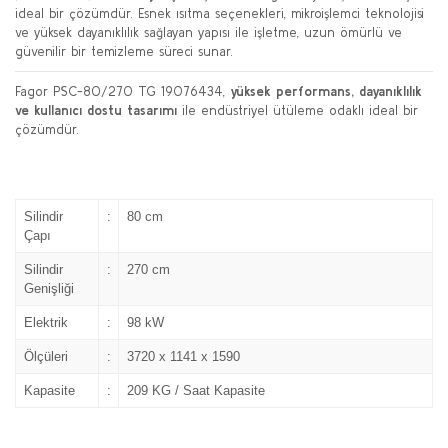
ideal bir çözümdür. Esnek ısıtma seçenekleri, mikroişlemci teknolojisi
ve yüksek dayanıklılık sağlayan yapısı ile işletme, uzun ömürlü ve
güvenilir bir temizleme süreci sunar.
Fagor PSC-80/270 TG 19076434,
yüksek performans, dayanıklılık
ve kullanıcı dostu tasarımı
ile endüstriyel ütüleme odaklı ideal bir
çözümdür.
Silindir
:
80 cm
Çapı
Silindir
:
270 cm
Genişliği
Elektrik
:
98 kW
Ölçüleri
:
3720 x 1141 x 1590
Kapasite
:
209 KG / Saat Kapasite