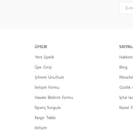
ÜYELİK
SAYFAL
Yeni Üyelik
Hakkım
Üye Girişi
Blog
Şifremi Unuttum
Mesafel
İletişim Formu
Gizlilik
Havale Bildirim Formu
İptal İa
Sipariş Sorgula
Kişisel V
Kargo Takibi
İletişim