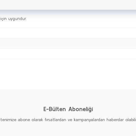
 için uygundur.
Bu ürüne ilk yorumu siz yapın!
Yorum Yaz
E-Bülten Aboneliği
ltenimize abone olarak fırsatlardan ve kampanyalardan haberdar olabilirs