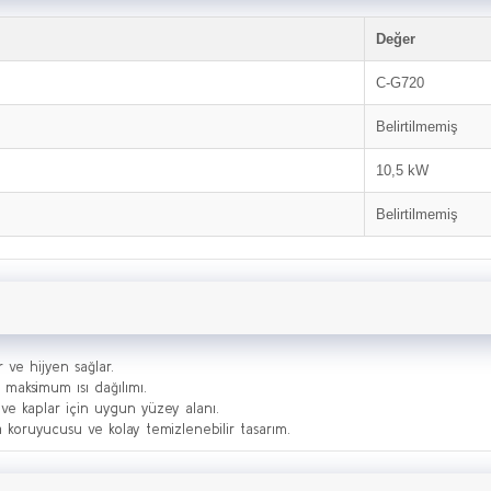
Değer
C-G720
Belirtilmemiş
10,5 kW
Belirtilmemiş
ve hijyen sağlar.
e maksimum ısı dağılımı.
 ve kaplar için uygun yüzey alanı.
a koruyucusu ve kolay temizlenebilir tasarım.