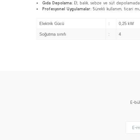
Gıda Depolama:
Et, balık, sebze ve süt depolamada
Profesyonel Uygulamalar:
Sürekli kullanım, ticari mu
Elektrik Gücü
:
0,25 kW
Soğutma sınıfı
:
4
E-bü