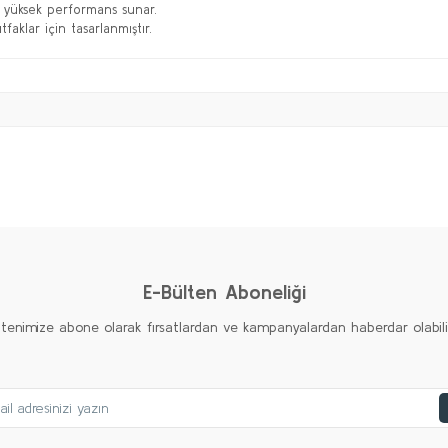
 yüksek performans sunar.
tfaklar için tasarlanmıştır.
Bu ürüne ilk yorumu siz yapın!
Yorum Yaz
E-Bülten Aboneliği
ltenimize abone olarak fırsatlardan ve kampanyalardan haberdar olabilirs