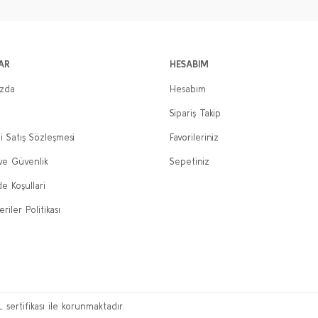
AR
HESABIM
ızda
Hesabım
Sipariş Takip
i Satış Sözleşmesi
Favorileriniz
 ve Güvenlik
Sepetiniz
de Koşullari
eriler Politikası
L sertifikası ile korunmaktadır.