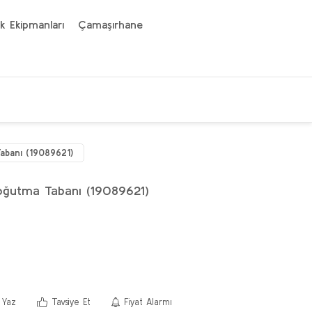
k Ekipmanları
Çamaşırhane
banı (19089621)
ğutma Tabanı (19089621)
 Yaz
Tavsiye Et
Fiyat Alarmı