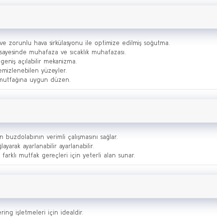
ve zorunlu hava sirkülasyonu ile optimize edilmiş soğutma.
ayesinde muhafaza ve sıcaklık muhafazası.
geniş açılabilir mekanizma.
emizlenebilen yüzeyler.
k mutfağına uygun düzen.
 buzdolabının verimli çalışmasını sağlar.
yarak ayarlanabilir ayarlanabilir.
farklı mutfak gereçleri için yeterli alan sunar.
ing işletmeleri için idealdir.