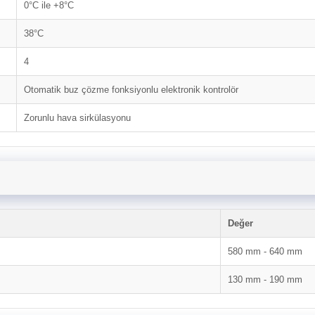
0°C ile +8°C
38°C
4
Otomatik buz çözme fonksiyonlu elektronik kontrolör
Zorunlu hava sirkülasyonu
Değer
580 mm - 640 mm
130 mm - 190 mm