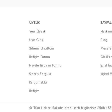
ÜYELİK
SAYFAL
Yeni Üyelik
Hakkım
Üye Girişi
Blog
Şifremi Unuttum
Mesafel
İletişim Formu
Gizlilik
Havale Bildirim Formu
İptal İa
Sipariş Sorgula
Kişisel V
Kargo Takibi
İletişim
© Tüm Hakları Saklıdır. Kredi kartı bilgileriniz 256bit SS