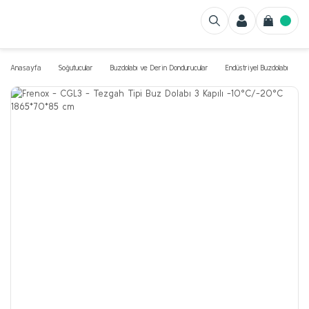
Anasayfa
Soğutucular
Buzdolabı ve Derin Dondurucular
Endüstriyel Buzdolabı
T