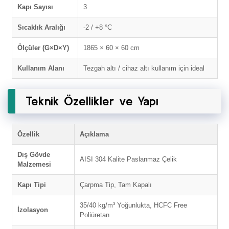
Kapı Sayısı
3
Sıcaklık Aralığı
-2 / +8 °C
Ölçüler (G×D×Y)
1865 × 60 × 60 cm
Kullanım Alanı
Tezgah altı / cihaz altı kullanım için ideal
Teknik Özellikler ve Yapı
Özellik
Açıklama
Dış Gövde
AISI 304 Kalite Paslanmaz Çelik
Malzemesi
Kapı Tipi
Çarpma Tip, Tam Kapalı
35/40 kg/m³ Yoğunlukta, HCFC Free
İzolasyon
Poliüretan