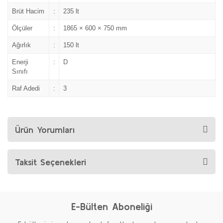
Brüt Hacim
:
235 lt
Ölçüler
:
1865 × 600 × 750 mm
Ağırlık
:
150 lt
Enerji
:
D
Sınıfı
Raf Adedi
:
3
Ürün Yorumları
Taksit Seçenekleri
E-Bülten Aboneliği