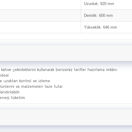
Uzunluk: 920 mm
Derinlik: 600 mm
Yükseklik: 646 mm
ahve çekirdeklerini kullanarak benzersiz tarifler hazırlama imkânı.
ideal.
le uzaktan kontrol ve izleme.
ürünlerini ve malzemeleri taze tutar.
ndırılabilir.
enerji tüketimi.