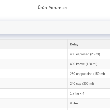
Ürün Yorumları
Detay
480 espresso (25 ml)
400 kahve (120 ml)
280 cappuccino (150 ml)
240 çay (300 ml)
1.7 kg x 4
9 litre