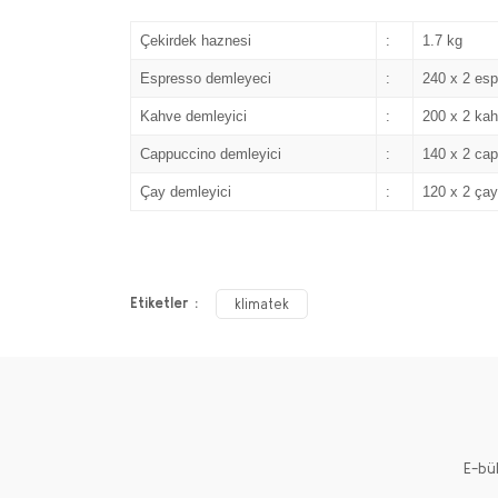
Çekirdek haznesi
:
1.7 kg
Espresso demleyeci
:
240 x 2 esp
Kahve demleyici
:
200 x 2 kah
Cappuccino demleyici
:
140 x 2 cap
Çay demleyici
:
120 x 2 çay
Etiketler :
klimatek
E-bü