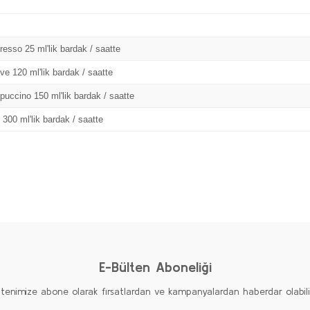
resso 25 ml'lik bardak / saatte
ve 120 ml'lik bardak / saatte
puccino 150 ml'lik bardak / saatte
 300 ml'lik bardak / saatte
Bu ürüne ilk yorumu siz yapın!
Yorum Yaz
E-Bülten Aboneliği
ltenimize abone olarak fırsatlardan ve kampanyalardan haberdar olabilirs