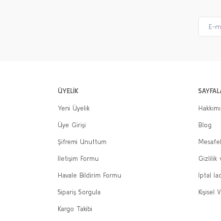
ÜYELİK
SAYFAL
Yeni Üyelik
Hakkım
Üye Girişi
Blog
Şifremi Unuttum
Mesafel
İletişim Formu
Gizlilik
Havale Bildirim Formu
İptal İa
Sipariş Sorgula
Kişisel V
Kargo Takibi