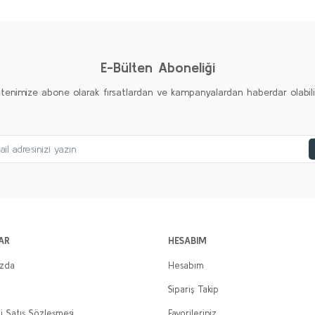
Yorum Yaz
E-Bülten Aboneliği
ltenimize abone olarak fırsatlardan ve kampanyalardan haberdar olabilirs
AR
HESABIM
ızda
Hesabım
Sipariş Takip
i Satış Sözleşmesi
Favorileriniz