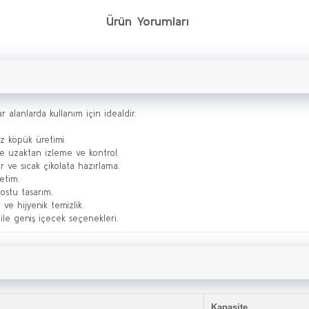
Ürün Yorumları
alanlarda kullanım için idealdir.
z köpük üretimi.
le uzaktan izleme ve kontrol.
r ve sıcak çikolata hazırlama.
letim.
dostu tasarım.
 ve hijyenik temizlik.
ile geniş içecek seçenekleri.
Kapasite