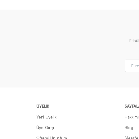
E-bü
ÜYELİK
SAYFAL
Yeni Üyelik
Hakkım
Üye Girişi
Blog
Şifremi Unuttum
Mesafel