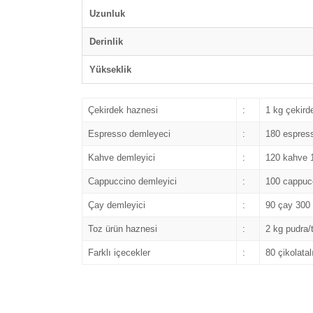
Uzunluk
Derinlik
Yükseklik
Çekirdek haznesi
:
1 kg çekird
Espresso demleyeci
:
180 espress
Kahve demleyici
:
120 kahve 1
Cappuccino demleyici
:
100 cappucc
Çay demleyici
:
90 çay 300 m
Toz ürün haznesi
:
2 kg pudra/
Farklı içecekler
:
80 çikolatal