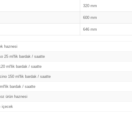
320 mm
600 mm
646 mm
ek haznesi
o 25 ml'lik bardak / saatte
20 ml'lik bardak / saatte
ino 150 ml'lik bardak / saatte
l'lik bardak / saatte
toz ürün haznesi
ı içecek
Bu ürüne ilk yorumu siz yapın!