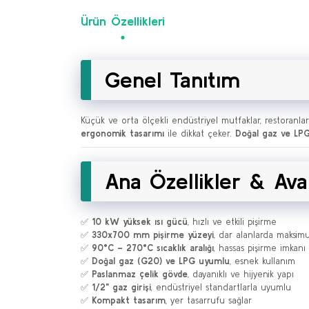
Ürün Özellikleri
Genel Tanıtım
Küçük ve orta ölçekli endüstriyel mutfaklar, restoranla
ergonomik tasarımı
ile dikkat çeker.
Doğal gaz ve LP
Ana Özellikler & Ava
✅
10 kW yüksek ısı gücü
, hızlı ve etkili pişirme
✅
330x700 mm pişirme yüzeyi
, dar alanlarda maksim
✅
90°C – 270°C sıcaklık aralığı
, hassas pişirme imkanı
✅
Doğal gaz (G20) ve LPG uyumlu
, esnek kullanım
✅
Paslanmaz çelik gövde
, dayanıklı ve hijyenik yapı
✅
1/2" gaz girişi
, endüstriyel standartlarla uyumlu
✅
Kompakt tasarım
, yer tasarrufu sağlar