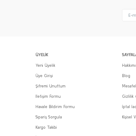
ÜYELİK
SAYFAL
Yeni Üyelik
Hakkım
Üye Girişi
Blog
Şifremi Unuttum
Mesafel
İletişim Formu
Gizlilik
Havale Bildirim Formu
İptal İa
Sipariş Sorgula
Kişisel V
Kargo Takibi