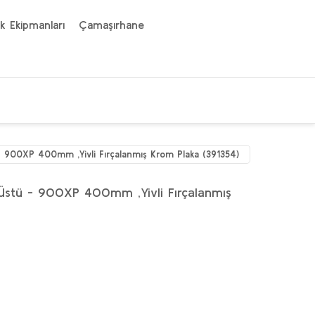
k Ekipmanları
Çamaşırhane
 - 900XP 400mm ,Yivli Fırçalanmış Krom Plaka (391354)
a Üstü - 900XP 400mm ,Yivli Fırçalanmış