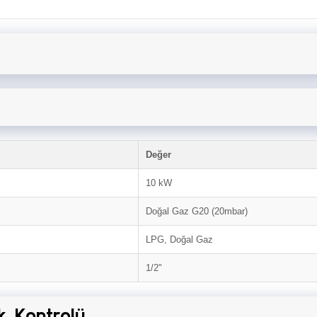
Değer
10 kW
Doğal Gaz G20 (20mbar)
LPG, Doğal Gaz
1/2"
k Kontrolü