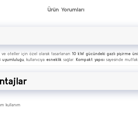
Ürün Yorumları
r ve oteller için özel olarak tasarlanan
10 kW gücündeki gazlı pişirme üni
G uyumluluğu
, kullanıcıya
esneklik
sağlar.
Kompakt yapısı
sayesinde mutfak a
ntajlar
um kullanım