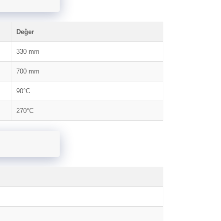
Değer
330 mm
700 mm
90°C
270°C