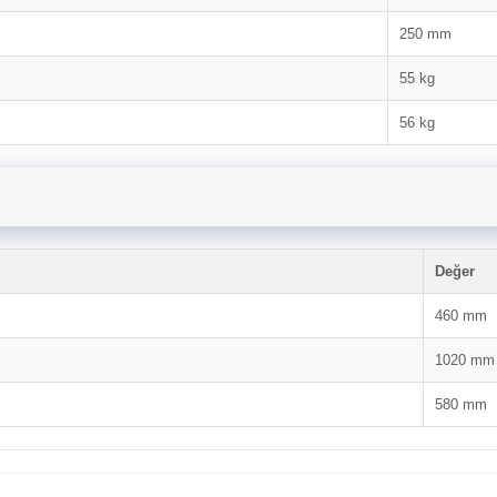
250 mm
55 kg
56 kg
Değer
460 mm
1020 mm
580 mm