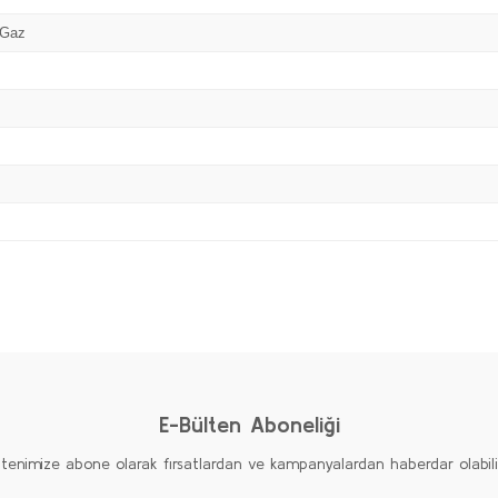
 Gaz
Bu ürüne ilk yorumu siz yapın!
Yorum Yaz
E-Bülten Aboneliği
ltenimize abone olarak fırsatlardan ve kampanyalardan haberdar olabilirs