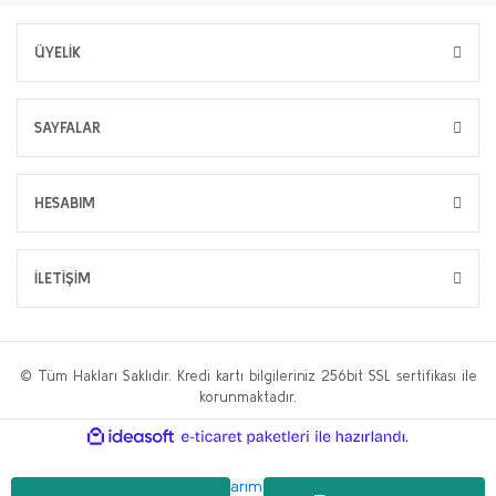
ÜYELİK
SAYFALAR
HESABIM
İLETİŞİM
© Tüm Hakları Saklıdır. Kredi kartı bilgileriniz 256bit SSL sertifikası ile
korunmaktadır.
ile
ideasoft
e-
hazırlandı.
ticaret
paketleri
Bu web sitesi,
WP.tc Web Tasarım Ajansı
ve
Hüseyin Yılmaz SEO