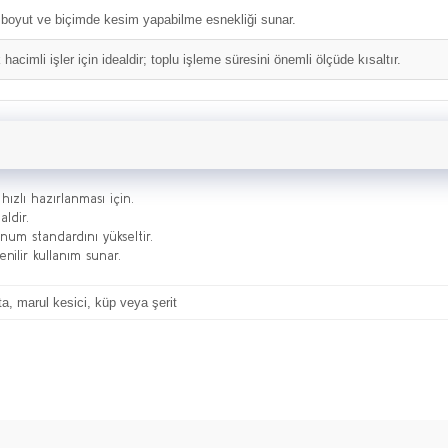
 boyut ve biçimde kesim yapabilme esnekliği sunar.
hacimli işler için idealdir; toplu işleme süresini önemli ölçüde kısaltır.
ızlı hazırlanması için.
aldir.
unum standardını yükseltir.
enilir kullanım sunar.
a, marul kesici, küp veya şerit
Bu ürüne ilk yorumu siz yapın!
Yorum Yaz