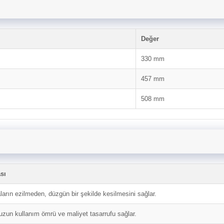
Değer
330 mm
457 mm
508 mm
sı
ların ezilmeden, düzgün bir şekilde kesilmesini sağlar.
zun kullanım ömrü ve maliyet tasarrufu sağlar.