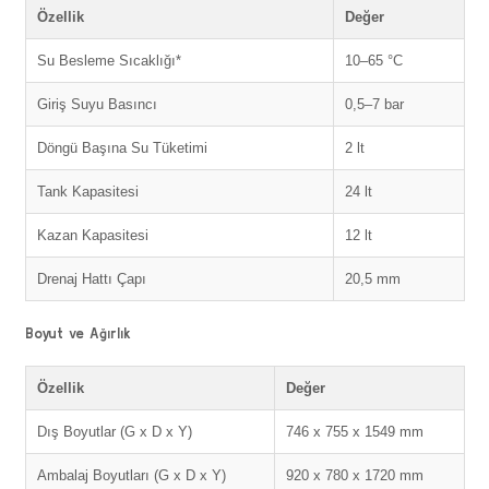
Özellik
Değer
Su Besleme Sıcaklığı*
10–65 °C
Giriş Suyu Basıncı
0,5–7 bar
Döngü Başına Su Tüketimi
2 lt
Tank Kapasitesi
24 lt
Kazan Kapasitesi
12 lt
Drenaj Hattı Çapı
20,5 mm
Boyut ve Ağırlık
Özellik
Değer
Dış Boyutlar (G x D x Y)
746 x 755 x 1549 mm
Ambalaj Boyutları (G x D x Y)
920 x 780 x 1720 mm