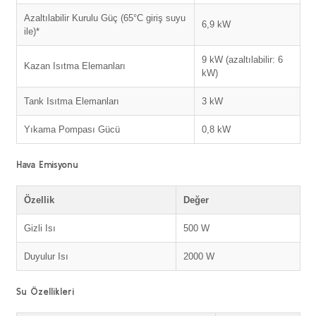
Azaltılabilir Kurulu Güç (65°C giriş suyu
6,9 kW
ile)*
9 kW (azaltılabilir: 6
Kazan Isıtma Elemanları
kW)
Tank Isıtma Elemanları
3 kW
Yıkama Pompası Gücü
0,8 kW
Hava Emisyonu
Özellik
Değer
Gizli Isı
500 W
Duyulur Isı
2000 W
Su Özellikleri