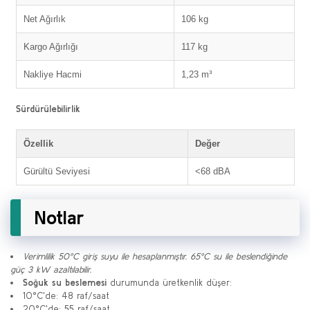
Net Ağırlık
106 kg
Kargo Ağırlığı
117 kg
Nakliye Hacmi
1,23 m³
Sürdürülebilirlik
Özellik
Değer
Gürültü Seviyesi
<68 dBA
Notlar
Verimlilik 50°C giriş suyu ile hesaplanmıştır. 65°C su ile beslendiğinde
güç 3 kW azaltılabilir.
Soğuk su beslemesi
durumunda üretkenlik düşer:
10°C'de: 48 raf/saat
20°C'de: 55 raf/saat