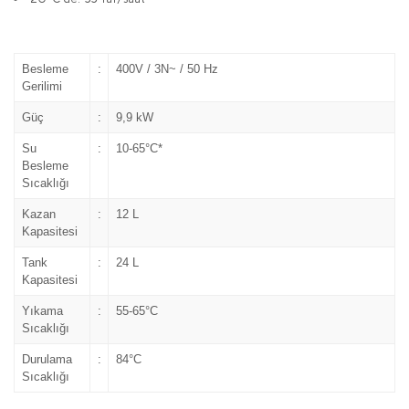
Besleme
:
400V / 3N~ / 50 Hz
Gerilimi
Güç
:
9,9 kW
Su
:
10-65°C*
Besleme
Sıcaklığı
Kazan
:
12 L
Kapasitesi
Tank
:
24 L
Kapasitesi
Yıkama
:
55-65°C
Sıcaklığı
Durulama
:
84°C
Sıcaklığı