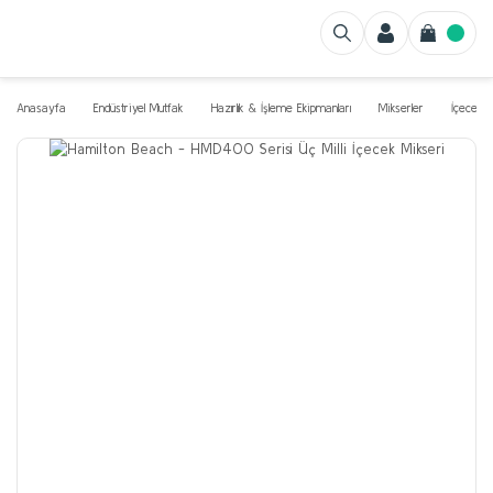
Anasayfa
Endüstriyel Mutfak
Hazırlık & İşleme Ekipmanları
Mikserler
İçecek M