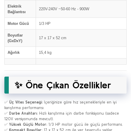
Elektrik
220V-240V ~50-60 Hz - 900W
Bağlantısı
Motor Gücü
1/3 HP
Boyutlar
17 x 17 x 52 cm
(GxDxY)
Ağırlık
15,4 kg
✨ Öne Çıkan Özellikler
✅
Üç Vites Seçeneği:
İçeriğinize göre hız seçenekleriyle en iyi
karıştırma performansı.
✅
Darbe Anahtarı:
Hızlı karıştırma için darbe fonksiyonu (sadece
120V versiyonunda mevcut).
✅
Yüksek Güçlü Motor:
1/3 HP motor gücü ile güçlü performans.
✅
Kompakt Boyutlar:
17 x 17 x 52 cm ile yer tasarrufu sağlar.