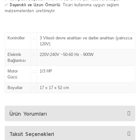
✅
Dayanıklı ve Uzun Ömürlü:
Ticari kullanıma uygun sağlam
malzemelerden üretilmiştir.
Kontroller
:
3 Vitesli devre anahtarı ve darbe anahtarı (yalnızca
120V)
Elektrik
:
220V-240V ~50-60 Hz - 900W
Bağlantısı
Motor
:
1/3 HP
Gücü
Boyutlar
:
17 x 17 x 52 cm
Ürün Yorumları
Taksit Seçenekleri