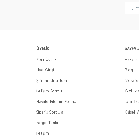
ÜYELİK
SAYFAL
Yeni Üyelik
Hakkım
Üye Girişi
Blog
Şifremi Unuttum
Mesafel
İletişim Formu
Gizlilik
Havale Bildirim Formu
İptal İa
Sipariş Sorgula
Kişisel V
Kargo Takibi
İletişim