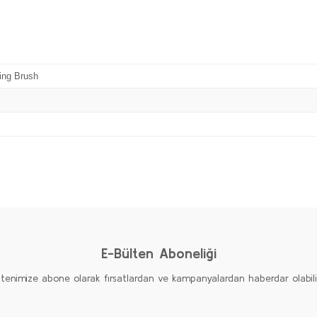
ing Brush
Bu ürüne ilk yorumu siz yapın!
Yorum Yaz
E-Bülten Aboneliği
ltenimize abone olarak fırsatlardan ve kampanyalardan haberdar olabilirs